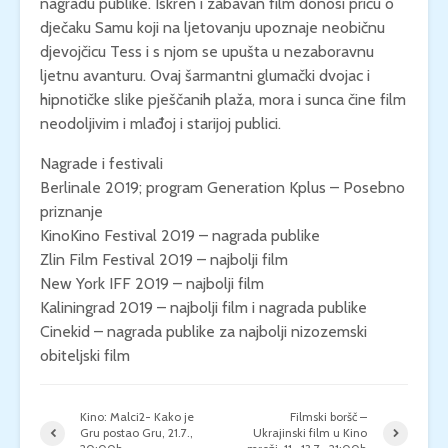
nagradu publike. Iskren i zabavan film donosi priču o
dječaku Samu koji na ljetovanju upoznaje neobičnu
djevojčicu Tess i s njom se upušta u nezaboravnu
ljetnu avanturu. Ovaj šarmantni glumački dvojac i
hipnotičke slike pješčanih plaža, mora i sunca čine film
neodoljivim i mlađoj i starijoj publici.
Nagrade i festivali
Berlinale 2019; program Generation Kplus – Posebno
priznanje
KinoKino Festival 2019 – nagrada publike
Zlin Film Festival 2019 – najbolji film
New York IFF 2019 – najbolji film
Kaliningrad 2019 – najbolji film i nagrada publike
Cinekid – nagrada publike za najbolji nizozemski
obiteljski film
Kino: Malci2- Kako je
Filmski boršč –
Gru postao Gru, 21.7.,
Ukrajinski film u Kino