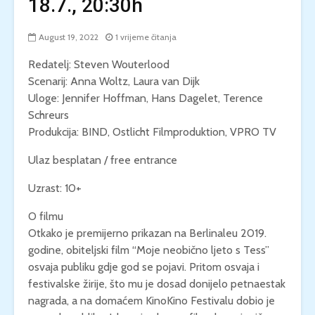
18.7., 20:30h
August 19, 2022
1 vrijeme čitanja
Redatelj: Steven Wouterlood
Scenarij: Anna Woltz, Laura van Dijk
Uloge: Jennifer Hoffman, Hans Dagelet, Terence
Schreurs
Produkcija: BIND, Ostlicht Filmproduktion, VPRO TV
Ulaz besplatan / free entrance
Uzrast: 10+
O filmu
Otkako je premijerno prikazan na Berlinaleu 2019.
godine, obiteljski film “Moje neobično ljeto s Tess”
osvaja publiku gdje god se pojavi. Pritom osvaja i
festivalske žirije, što mu je dosad donijelo petnaestak
nagrada, a na domaćem KinoKino Festivalu dobio je