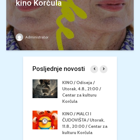
kino Korčula
Administrator
Posljednje novosti
 U MREŽI /
KINO / Odiseja /
K
 dupin 2 /
Utorak, 4.8., 21:00 /
N
eljak, 24.8.,
Centar za kulturu
2
/ Centar za
Korčula
k
u Korčula
KINO / MALCI I
K
MEDITERAN / ZA
ČUDOVIŠTA / Utorak,
Z
 Petak, 21.8.,
11.8., 20:00 / Centar za
Č
/ Ljetno kino
kulturu Korčula
C
la
K