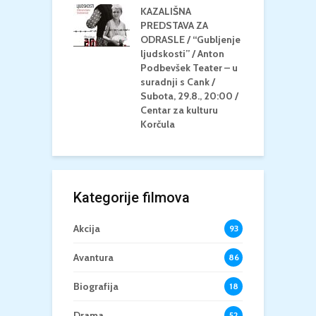
KAZALIŠNA
/ ICE CREAM
PREDSTAVA ZA
K
Četvrtak, 20.8.,
ODRASLE / “Gubljenje
G
/ Centar za
ljudskosti” / Anton
N
u Korčula /15+
Podbevšek Teater – u
U
suradnji s Cank /
A
Subota, 29.8., 20:00 /
K
Centar za kulturu
Korčula
Kategorije filmova
Akcija
93
Avantura
86
Biografija
18
Drama
52