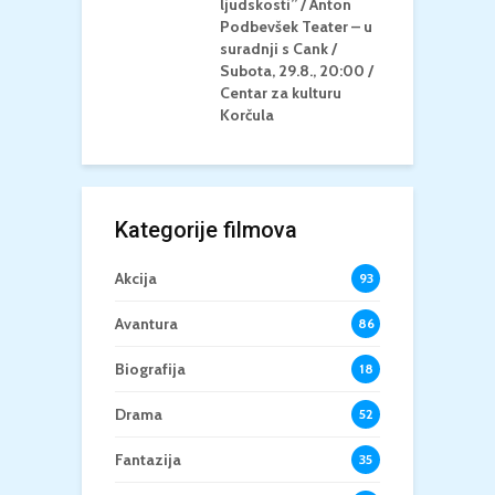
/ Centar za
ljudskosti” / Anton
N
u Korčula /15+
Podbevšek Teater – u
U
suradnji s Cank /
A
Subota, 29.8., 20:00 /
K
Centar za kulturu
Korčula
Kategorije filmova
Akcija
93
Avantura
86
Biografija
18
Drama
52
Fantazija
35