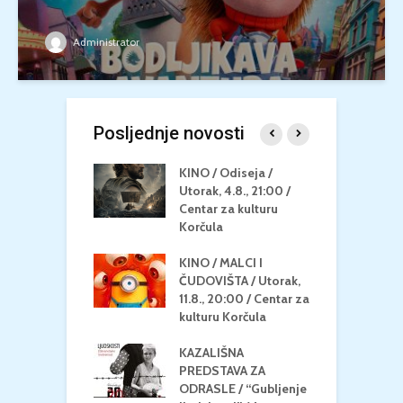
Administrator
Posljednje novosti
 U MREŽI /
KINO / Odiseja /
K
 dupin 2 /
Utorak, 4.8., 21:00 /
N
eljak, 24.8.,
Centar za kulturu
2
/ Centar za
Korčula
k
u Korčula
KINO / MALCI I
K
MEDITERAN / ZA
ČUDOVIŠTA / Utorak,
Z
 Petak, 21.8.,
11.8., 20:00 / Centar za
Č
/ Ljetno kino
kulturu Korčula
C
la
K
KAZALIŠNA
/ ICE CREAM
PREDSTAVA ZA
K
Četvrtak, 20.8.,
ODRASLE / “Gubljenje
G