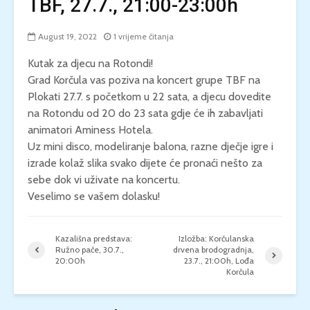
TBF, 27.7., 21:00-23:00h
August 19, 2022
1 vrijeme čitanja
Kutak za djecu na Rotondi!
Grad Korčula vas poziva na koncert grupe TBF na
Plokati 27.7. s početkom u 22 sata, a djecu dovedite
na Rotondu od 20 do 23 sata gdje će ih zabavljati
animatori Aminess Hotela.
Uz mini disco, modeliranje balona, razne dječje igre i
izrade kolaž slika svako dijete će pronaći nešto za
sebe dok vi uživate na koncertu.
Veselimo se vašem dolasku!
Kazališna predstava:
Izložba: Korčulanska
Ružno pače, 30.7.,
drvena brodogradnja,
20:00h
23.7., 21:00h, Lođa
Korčula