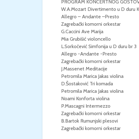
PROGRAM KONCERTNOG GOSTOV
W.A.Mozart Divertimento u D duru 
Allegro – Andante –Presto
Zagrebački komorni orkestar
G.Caccini Ave Marija
Mia Grubišić violoncello
L.Sorkočević Simfonija u D duru br 3
Allegro -Andante -Presto
Zagrebački komorni orkestar
J.Massenet Meditacije
Petromila Marica Jakas violina
D.Šostaković Tri komada
Petromila Marica Jakas violina
Noami Konforta violina
P.Mascagni Intermezzo
Zagrebački komorni orkestar
B.Bartok Rumunjski plesovi
Zagrebački komorni orkestar