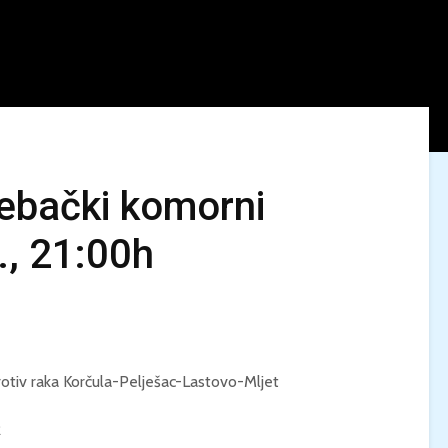
ebački komorni
., 21:00h
KINO MEDITERAN / U
LJETO U MREŽI 
NEPOZNATO / Petak,
Dječak dupin 2 /
28.8, 21:00 / Ljetno
Ponedjeljak, 24.
kino Korčula
20:00 / Centar 
kulturu Korčula
KINO / PSI POD
rotiv raka Korčula-Pelješac-Lastovo-Mljet
ZVIJEZDAMA /
KINO MEDITERA
Četvrtak, 27.8., 21:00 /
TEBE / Petak, 21.
Centar za kulturu
21:00 / Ljetno k
R
Korčula / 12+
Korčula