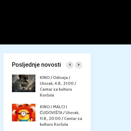
Posljednje novosti
/
KINO / Odiseja /
KINO MEDI
Utorak, 4.8., 21:00 /
NEPOZNATO
8.,
Centar za kulturu
28.8, 21:00
za
Korčula
kino Korču
KINO / MALCI I
KINO / PSI
N / ZA
ČUDOVIŠTA / Utorak,
ZVIJEZDAM
8.,
11.8., 20:00 / Centar za
Četvrtak, 27
ino
kulturu Korčula
Centar za k
Korčula / 1