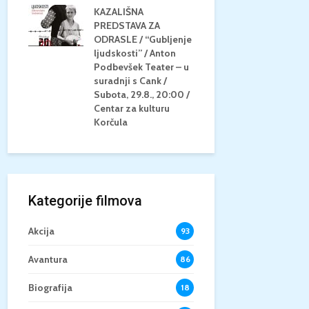
KAZALIŠNA
AM
PREDSTAVA ZA
KONCERT 
20.8.,
ODRASLE / “Gubljenje
GLAZBE / Ma
a
ljudskosti” / Anton
Neli Šestan
/15+
Podbevšek Teater – u
Utorak, 25.8
suradnji s Cank /
Atrij Grads
Subota, 29.8., 20:00 /
Korčula
Centar za kulturu
Korčula
Kategorije filmova
Akcija
93
Avantura
86
Biografija
18