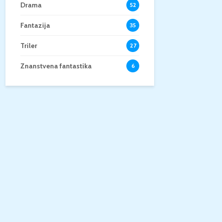
Drama
52
Fantazija
35
Triler
27
Znanstvena fantastika
6