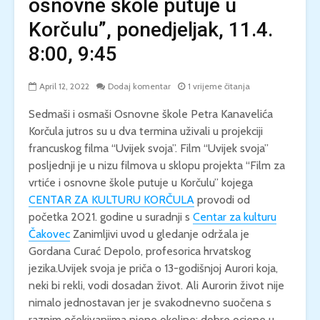
osnovne škole putuje u
Korčulu”, ponedjeljak, 11.4.
8:00, 9:45
April 12, 2022
Dodaj komentar
1 vrijeme čitanja
Sedmaši i osmaši Osnovne škole Petra Kanavelića
Korčula jutros su u dva termina uživali u projekciji
francuskog filma “Uvijek svoja”. Film “Uvijek svoja”
posljednji je u nizu filmova u sklopu projekta “Film za
vrtiće i osnovne škole putuje u Korčulu” kojega
CENTAR ZA KULTURU KORČULA
provodi od
početka 2021. godine u suradnji s
Centar za kulturu
Čakovec
Zanimljivi uvod u gledanje održala je
Gordana Curać Depolo, profesorica hrvatskog
jezika.Uvijek svoja je priča o 13-godišnjoj Aurori koja,
neki bi rekli, vodi dosadan život. Ali Aurorin život nije
nimalo jednostavan jer je svakodnevno suočena s
raznim očekivanjima njene okoline: dobre ocjene u