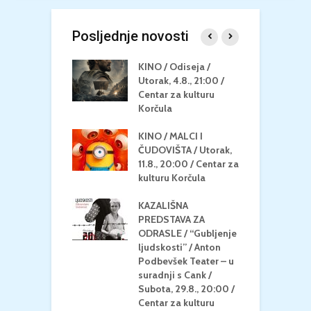
Posljednje novosti
 U MREŽI /
KINO / Odiseja /
K
 dupin 2 /
Utorak, 4.8., 21:00 /
N
eljak, 24.8.,
Centar za kulturu
2
/ Centar za
Korčula
k
u Korčula
KINO / MALCI I
K
MEDITERAN / ZA
ČUDOVIŠTA / Utorak,
Z
 Petak, 21.8.,
11.8., 20:00 / Centar za
Č
/ Ljetno kino
kulturu Korčula
C
la
K
KAZALIŠNA
/ ICE CREAM
PREDSTAVA ZA
K
Četvrtak, 20.8.,
ODRASLE / “Gubljenje
G
/ Centar za
ljudskosti” / Anton
N
u Korčula /15+
Podbevšek Teater – u
U
suradnji s Cank /
A
Subota, 29.8., 20:00 /
K
Centar za kulturu