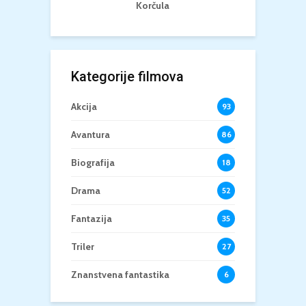
Korčula
Kategorije filmova
Akcija
93
Avantura
86
Biografija
18
Drama
52
Fantazija
35
Triler
27
Znanstvena fantastika
6