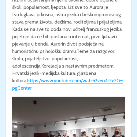
školi, popularnost, ljepota. Uz sve to Aurora je
tvrdoglava, prkosna, oštra jezika i beskompromisnog
stava prema životu, dečkima, roditeljima i prijateljima.
Kada se na sve to doda novi učitelj francuskog jezika,
prijetnje da će biti poslana u internat, prve ljubavi i
pjevanje u bendu, Aurorin život podsjeća na
humorističnu psihološku dramu.Teme za razgovor:
škola, prijateljstvo, popularnost,
adolescencija.Korelacija s nastavnim predmetom:
Hrvatski jezik-medijska kultura, glazbena
kultura.
https://www.youtube.com/watch?v=o4r3x3G–
pgCentar