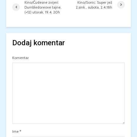
Kino/Čudesne zvijeri:
Kino/Sonic: Super jež
Dumbledoreove tajne,
2,sink., subota, 2.4.18h
(+12) utorak, 19.4. 20h
Dodaj komentar
Komentar
Ime
*