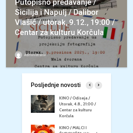
Putopisno predavanje /
Sicilija i Napulj / Dalibor
Vlašić / utorak, 9.12., 19:00 /
Centar za kulturu Korčula
Administrator
Posljednje novosti
 U MREŽI /
KINO / Odiseja /
K
 dupin 2 /
Utorak, 4.8., 21:00 /
N
eljak, 24.8.,
Centar za kulturu
2
/ Centar za
Korčula
k
u Korčula
KINO / MALCI I
K