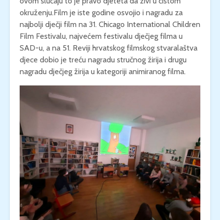
ovom slučaju to je pravo djeteta da živi u čistom
okruženju.Film je iste godine osvojio i nagradu za
najbolji dječji film na 31. Chicago International Children
Film Festivalu, najvećem festivalu dječjeg filma u
SAD-u, a na 51. Reviji hrvatskog filmskog stvaralaštva
djece dobio je treću nagradu stručnog žirija i drugu
nagradu dječjeg žirija u kategoriji animiranog filma.