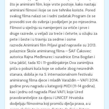
što je animirani film, koje vrste postoje, kako nastaju
animirani filmovi i koje se sve tehnike koriste. Pored
svakog filma nalazi se i radni zadatak.Program će se
provoditi sve do svibnja i podijeljen je po mjesecima.
Filmovi u siječnju su namijenjeni za vrtiće i prve i
druge razrede, u veljači za treće i četvrte, u ožujku za
pete i šeste i u travnju za sedme i osme
razrede.Animirani film Prljavi grad napravile su 2013.
polaznice Škole animiranog filma – ŠAF Čakovec:
autorica Rajna Međimurec i suradnice Ema Bogdan i
Una Jakšić, tada 10 i 11-godišnjakinje.Ova zanimljiva
priča o pobuni kuća koje se odsele zbog neurednih
stanara, dobila je na 5. internacionalnom festivalu
animiranog filma djece i mladih Varaždin – VAFI 2014.
godine prvu nagradu u kategoriji MIDI (11-14 godina),
kao i jednu od nagrada Plavi VAFI, koje Ured
pravobraniteljice za djecu i UNICEF Hrvatska
dodjeljuju filmovima koji promiču dječja prava, a u