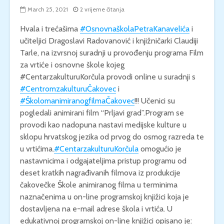
March 25, 2021
2 vrijeme čitanja
Hvala i trećašima
#OsnovnaškolaPetraKanavelića
i
učiteljici Dragoslavi Radovanović i knjižničarki Claudiji
Tarle, na izvrsnoj suradnji u provođenju programa Film
za vrtiće i osnovne škole kojeg
#CentarzakulturuKorčula provodi online u suradnji s
#CentromzakulturuČakovec
i
#ŠkolomanimiranogfilmaČakovec
!!! Učenici su
pogledali animirani film “Prljavi grad”.Program se
provodi kao nadopuna nastavi medijske kulture u
sklopu hrvatskog jezika od prvog do osmog razreda te
u vrtićima.
#CentarzakulturuKorčula
omogućio je
nastavnicima i odgajateljima pristup programu od
deset kratkih nagrađivanih filmova iz produkcije
čakovečke Škole animiranog filma u terminima
naznačenima u on-line programskoj knjižici koja je
dostavljena na e-mail adrese škola i vrtića. U
edukativnoj programskoj on-line knjižici opisano je: