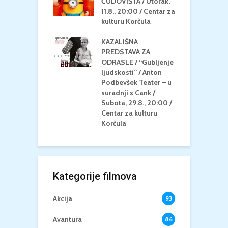
MEDITERAN / ZA
ČUDOVIŠTA / Utorak,
Z
 Petak, 21.8.,
11.8., 20:00 / Centar za
Č
/ Ljetno kino
kulturu Korčula
C
la
K
KAZALIŠNA
/ ICE CREAM
PREDSTAVA ZA
K
Četvrtak, 20.8.,
ODRASLE / “Gubljenje
G
/ Centar za
ljudskosti” / Anton
N
u Korčula /15+
Podbevšek Teater – u
U
suradnji s Cank /
A
Subota, 29.8., 20:00 /
K
Centar za kulturu
Korčula
Kategorije filmova
Akcija
93
Avantura
86