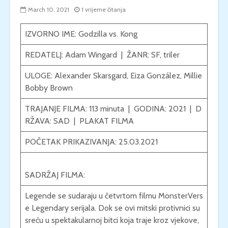
March 10, 2021
1 vrijeme čitanja
IZVORNO IME: Godzilla vs. Kong
REDATELJ:
Adam Wingard
| ŽANR:
SF
,
triler
ULOGE:
Alexander Skarsgard
,
Eiza González
,
Millie
Bobby Brown
TRAJANJE FILMA: 113 minuta | GODINA: 2021 | D
RŽAVA:
SAD
|
PLAKAT FILMA
POČETAK PRIKAZIVANJA: 25.03.2021
SADRŽAJ FILMA:
Legende se sudaraju u četvrtom filmu MonsterVers
e Legendary serijala. Dok se ovi mitski protivnici su
sreću u spektakularnoj bitci koja traje kroz vjekove,