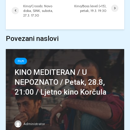
Kino/Croods: Novo
Kino/Boss level (+15),
doba, SINK, subota,
petak, 19.3. 19:30
27.3. 17:30
Povezani naslovi
FILM
KINO MEDITERAN / U
NEPOZNATO / Petak, 28.8,
21:00 / Ljetno kino Korčula
Administrator