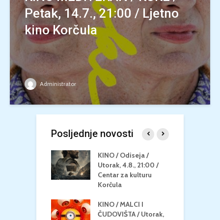
Petak, 14.7., 21:00 / Ljetno
kino Korčula
Administrator
Posljednje novosti
 U MREŽI /
KINO / Odiseja /
K
 dupin 2 /
Utorak, 4.8., 21:00 /
N
eljak, 24.8.,
Centar za kulturu
2
/ Centar za
Korčula
k
u Korčula
KINO / MALCI I
K
MEDITERAN / ZA
ČUDOVIŠTA / Utorak,
Z