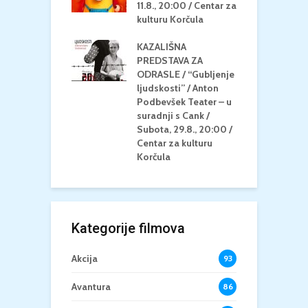
 Petak, 21.8.,
11.8., 20:00 / Centar za
Č
/ Ljetno kino
kulturu Korčula
C
la
K
KAZALIŠNA
/ ICE CREAM
PREDSTAVA ZA
K
Četvrtak, 20.8.,
ODRASLE / “Gubljenje
G
/ Centar za
ljudskosti” / Anton
N
u Korčula /15+
Podbevšek Teater – u
U
suradnji s Cank /
A
Subota, 29.8., 20:00 /
K
Centar za kulturu
Korčula
Kategorije filmova
Akcija
93
Avantura
86