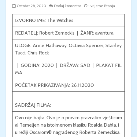
October 28, 2020
Dodaj komentar
1 vrijeme čitanja
IZVORNO IME: The Witches
REDATELJ:
Robert Zemeckis
| ŽANR:
avantura
ULOGE:
Anne Hathaway
,
Octavia Spencer
,
Stanley
Tucci
,
Chris Rock
| GODINA: 2020 | DRŽAVA:
SAD
|
PLAKAT FIL
MA
POČETAK PRIKAZIVANJA: 26.11.2020
SADRŽAJ FILMA:
Ovo nije bajka. Ovo je o pravim pravcatim vješticam
a! Temeljen na istoimenom klasiku Roalda Dahla, i
u režiji Oscarom® nagrađenog Roberta Zemeckisa.