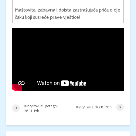
Maštovita, zabavna i doista zastrašujuća priča o dje
čaku koji susreće prave vještice!
Kino/Povuci-potegni,
Kino/Tesla, 20.11. 20h
28.11. 19h