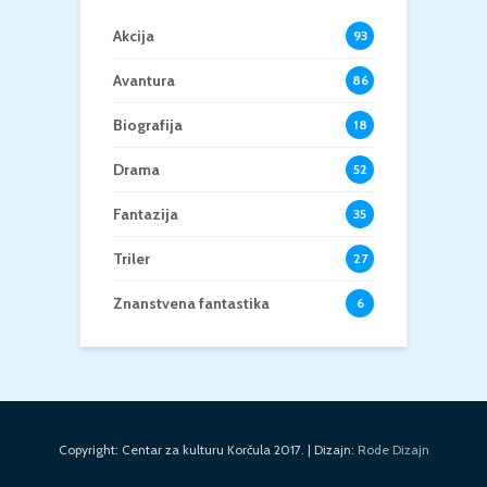
Akcija
93
Avantura
86
Biografija
18
Drama
52
Fantazija
35
Triler
27
Znanstvena fantastika
6
Copyright: Centar za kulturu Korčula 2017. | Dizajn:
Rode Dizajn