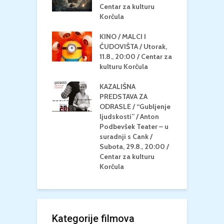
eljak, 24.8.,
Centar za kulturu
2
/ Centar za
Korčula
k
u Korčula
KINO / MALCI I
K
MEDITERAN / ZA
ČUDOVIŠTA / Utorak,
Z
 Petak, 21.8.,
11.8., 20:00 / Centar za
Č
/ Ljetno kino
kulturu Korčula
C
la
K
KAZALIŠNA
/ ICE CREAM
PREDSTAVA ZA
K
Četvrtak, 20.8.,
ODRASLE / “Gubljenje
G
/ Centar za
ljudskosti” / Anton
N
u Korčula /15+
Podbevšek Teater – u
U
suradnji s Cank /
A
Subota, 29.8., 20:00 /
K
Centar za kulturu
Korčula
Kategorije filmova