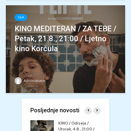
FILM
KINO MEDITERAN / ZA TEBE /
Petak, 21.8., 21:00 / Ljetno
kino Korčula
Administrator
Posljednje novosti
 U MREŽI /
KINO / Odiseja /
K
 dupin 2 /
Utorak, 4.8., 21:00 /
N