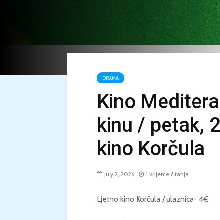
DRAMA
Kino Meditera
kinu / petak, 
kino Korčula
July 2, 2026
1 vrijeme čitanja
Ljetno kino Korčula / ulaznica- 4€