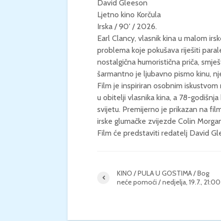
David Gleeson
Ljetno kino Korčula
Irska / 90′ / 2026.
Earl Clancy, vlasnik kina u malom ir
problema koje pokušava riješiti paral
nostalgična humoristična priča, smješ
šarmantno je ljubavno pismo kinu, nj
Film je inspiriran osobnim iskustvom 
u obitelji vlasnika kina, a 78-godišnja
svijetu. Premijerno je prikazan na fi
irske glumačke zvijezde Colin Morgan
Film će predstaviti redatelj David G
KINO / PULA U GOSTIMA / Bog
neće pomoći / nedjelja, 19.7., 21:00