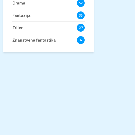
Drama
52
Fantazija
35
Triler
27
Znanstvena fantastika
6