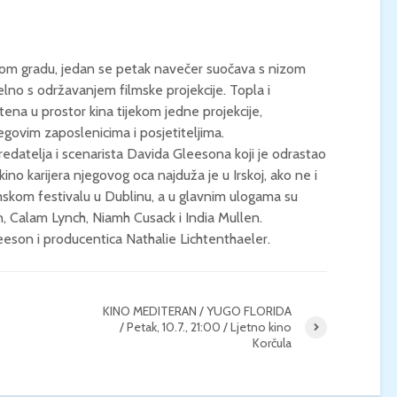
KONCERT KLASIČNE
KINO / ICE CRE
GLAZBE / Marin Limić i
MAN / Četvrtak, 
skom gradu, jedan se petak navečer suočava s nizom
Neli Šestanović /
21:00 / Centar z
Utorak, 25.8., 21:00 /
kulturu Korčula 
elno s održavanjem filmske projekcije. Topla i
Atrij Gradske vijećnice
tena u prostor kina tijekom jedne projekcije,
Korčula
egovim zaposlenicima i posjetiteljima.
redatelja i scenarista Davida Gleesona koji je odrastao
 kino karijera njegovog oca najduža je u Irskoj, ako ne i
lmskom festivalu u Dublinu, a u glavnim ulogama su
, Calam Lynch, Niamh Cusack i India Mullen.
leeson i producentica Nathalie Lichtenthaeler.
KINO MEDITERAN / YUGO FLORIDA
/ Petak, 10.7., 21:00 / Ljetno kino
Korčula