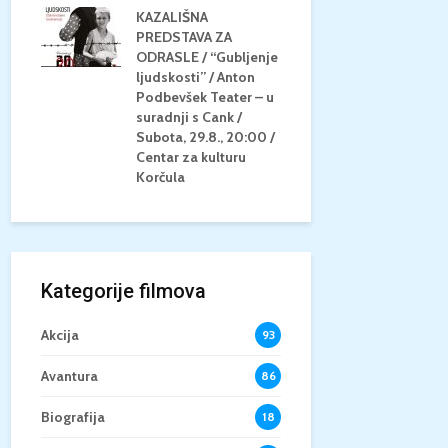
KAZALIŠNA
AM
PREDSTAVA ZA
KONCERT 
20.8.,
ODRASLE / “Gubljenje
GLAZBE / Ma
a
ljudskosti” / Anton
Neli Šestan
/15+
Podbevšek Teater – u
Utorak, 25.8
suradnji s Cank /
Atrij Grads
Subota, 29.8., 20:00 /
Korčula
Centar za kulturu
Korčula
Kategorije filmova
Akcija
93
Avantura
86
Biografija
18