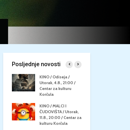
Posljednje novosti
/
KINO / Odiseja /
KINO MEDI
Utorak, 4.8., 21:00 /
NEPOZNATO
8.,
Centar za kulturu
28.8, 21:00
za
Korčula
kino Korču
KINO / MALCI I
KINO / PSI
N / ZA
ČUDOVIŠTA / Utorak,
ZVIJEZDAM
8.,
11.8., 20:00 / Centar za
Četvrtak, 27
ino
kulturu Korčula
Centar za k
Korčula / 1