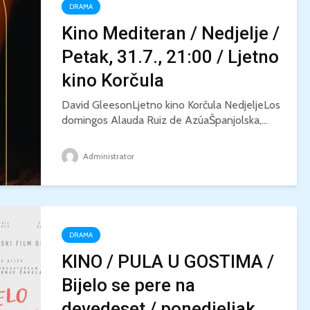
DRAMA
Kino Mediteran / Nedjelje /
Petak, 31.7., 21:00 / Ljetno
kino Korčula
David GleesonLjetno kino Korčula NedjeljeLos
domingos Alauda Ruiz de AzúaŠpanjolska,...
Administrator
DRAMA
KINO / PULA U GOSTIMA /
Bijelo se pere na
devedeset / ponedjeljak,