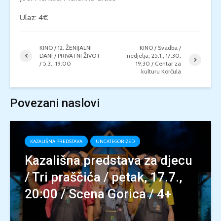
Ulaz: 4€
KINO / 12. ŽENIJALNI
KINO / Svadba /
DANI / PRIVATNI ŽIVOT
nedjelja, 25.1., 17:30,
/ 5.3., 19:00
19:30 / Centar za
kulturu Korčula
Povezani naslovi
KAZALIŠNA PREDSTAVA
UNCATEGORIZED
Kazališna predstava za djecu
/ Tri praščića / petak, 17.7.,
20:00 / Scena Gorica / 4+