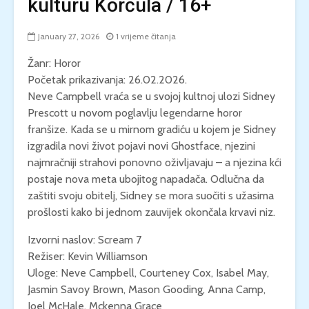
kulturu Korčula / 16+
January 27, 2026
1 vrijeme čitanja
Žanr: Horor
Početak prikazivanja: 26.02.2026.
Neve Campbell vraća se u svojoj kultnoj ulozi Sidney
Prescott u novom poglavlju legendarne horor
franšize. Kada se u mirnom gradiću u kojem je Sidney
izgradila novi život pojavi novi Ghostface, njezini
najmračniji strahovi ponovno oživljavaju – a njezina kći
postaje nova meta ubojitog napadača. Odlučna da
zaštiti svoju obitelj, Sidney se mora suočiti s užasima
prošlosti kako bi jednom zauvijek okončala krvavi niz.
Izvorni naslov: Scream 7
Režiser: Kevin Williamson
Uloge: Neve Campbell, Courteney Cox, Isabel May,
Jasmin Savoy Brown, Mason Gooding, Anna Camp,
Joel McHale, Mckenna Grace