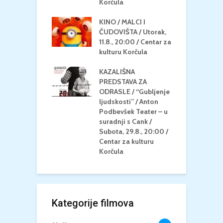
/ Centar za
Korčula
k
u Korčula
KINO / MALCI I
K
MEDITERAN / ZA
ČUDOVIŠTA / Utorak,
Z
 Petak, 21.8.,
11.8., 20:00 / Centar za
Č
/ Ljetno kino
kulturu Korčula
C
la
K
KAZALIŠNA
/ ICE CREAM
PREDSTAVA ZA
K
Četvrtak, 20.8.,
ODRASLE / “Gubljenje
G
/ Centar za
ljudskosti” / Anton
N
u Korčula /15+
Podbevšek Teater – u
U
suradnji s Cank /
A
Subota, 29.8., 20:00 /
K
Centar za kulturu
Korčula
Kategorije filmova