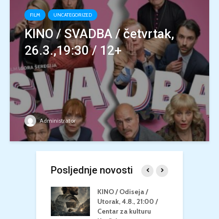
FILM
UNCATEGORIZED
KINO / SVADBA / četvrtak,
26.3.,19:30 / 12+
Administrator
Posljednje novosti
 U MREŽI /
KINO / Odiseja /
K
 dupin 2 /
Utorak, 4.8., 21:00 /
N
eljak, 24.8.,
Centar za kulturu
2