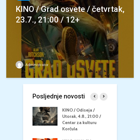
KINO / Grad osvete / četvrtak,
23.7., 21:00 / 12+
Administrator
Posljednje novosti
 U MREŽI /
KINO / Odiseja /
K
 dupin 2 /
Utorak, 4.8., 21:00 /
N
eljak, 24.8.,
Centar za kulturu
2
/ Centar za
Korčula
k
u Korčula