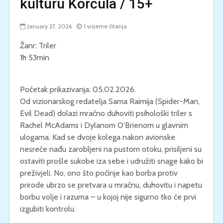
kulturu Korčula / 15+
January 27, 2026
1 vrijeme čitanja
Žanr: Triler
1h 53min
Početak prikazivanja: 05.02.2026.
Od vizionarskog redatelja Sama Raimija (Spider-Man,
Evil Dead) dolazi mračno duhoviti psihološki triler s
Rachel McAdams i Dylanom O’Brienom u glavnim
ulogama. Kad se dvoje kolega nakon avionske
nesreće nađu zarobljeni na pustom otoku, prisiljeni su
ostaviti prošle sukobe iza sebe i udružiti snage kako bi
preživjeli. No, ono što počinje kao borba protiv
prirode ubrzo se pretvara u mračnu, duhovitu i napetu
borbu volje i razuma – u kojoj nije sigurno tko će prvi
izgubiti kontrolu.