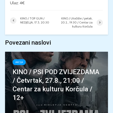
Ulaz: 4€
KINO / TOP GUN /
KINO / Utočište / petak,
NEDJELJA, 17.5, 20:30
20.2., 19:30 / Centar za
kulturu Korčula
Povezani naslovi
AKCIJA
KINO / PSI POD ZVIJEZDAMA
/ Četvrtak, 27.8., 21:00 /
Centar za kulturu Korčula /
12+