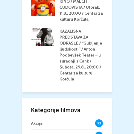
KINO / MALCI I
K
MEDITERAN / ZA
ČUDOVIŠTA / Utorak,
Z
 Petak, 21.8.,
11.8., 20:00 / Centar za
Č
/ Ljetno kino
kulturu Korčula
C
la
K
KAZALIŠNA
/ ICE CREAM
PREDSTAVA ZA
K
Četvrtak, 20.8.,
ODRASLE / “Gubljenje
G
/ Centar za
ljudskosti” / Anton
N
u Korčula /15+
Podbevšek Teater – u
U
suradnji s Cank /
A
Subota, 29.8., 20:00 /
K
Centar za kulturu
Korčula
Kategorije filmova
Akcija
93