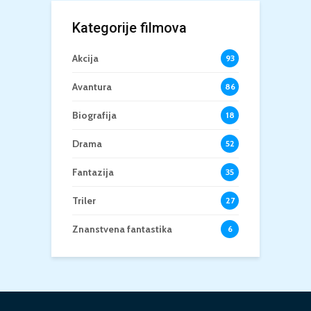
Kategorije filmova
Akcija
93
Avantura
86
Biografija
18
Drama
52
Fantazija
35
Triler
27
Znanstvena fantastika
6