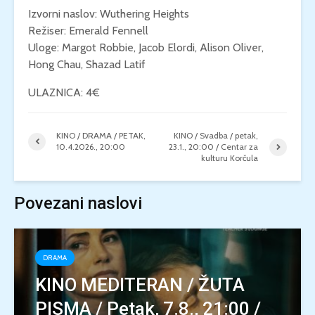
Izvorni naslov: Wuthering Heights
Režiser: Emerald Fennell
Uloge: Margot Robbie, Jacob Elordi, Alison Oliver,
Hong Chau, Shazad Latif
ULAZNICA: 4€
KINO / DRAMA / PETAK,
KINO / Svadba / petak,
10.4.2026., 20:00
23.1., 20:00 / Centar za
kulturu Korčula
Povezani naslovi
DRAMA
KINO MEDITERAN / ŽUTA
PISMA / Petak, 7.8., 21:00 /