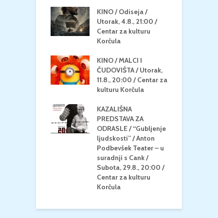
 U MREŽI /
KINO / Odiseja /
K
 dupin 2 /
Utorak, 4.8., 21:00 /
N
eljak, 24.8.,
Centar za kulturu
2
/ Centar za
Korčula
k
u Korčula
KINO / MALCI I
K
MEDITERAN / ZA
ČUDOVIŠTA / Utorak,
Z
 Petak, 21.8.,
11.8., 20:00 / Centar za
Č
/ Ljetno kino
kulturu Korčula
C
la
K
KAZALIŠNA
/ ICE CREAM
PREDSTAVA ZA
K
Četvrtak, 20.8.,
ODRASLE / “Gubljenje
G
/ Centar za
ljudskosti” / Anton
N
u Korčula /15+
Podbevšek Teater – u
U
suradnji s Cank /
A
Subota, 29.8., 20:00 /
K
Centar za kulturu
Korčula