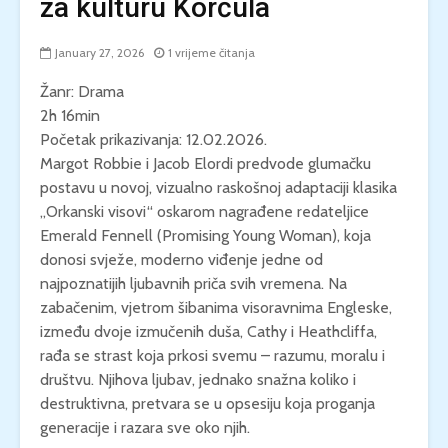
za kulturu Korčula
January 27, 2026
1 vrijeme čitanja
Žanr: Drama
2h 16min
Početak prikazivanja: 12.02.2026.
Margot Robbie i Jacob Elordi predvode glumačku
postavu u novoj, vizualno raskošnoj adaptaciji klasika
„Orkanski visovi“ oskarom nagrađene redateljice
Emerald Fennell (Promising Young Woman), koja
donosi svježe, moderno viđenje jedne od
najpoznatijih ljubavnih priča svih vremena. Na
zabačenim, vjetrom šibanima visoravnima Engleske,
između dvoje izmučenih duša, Cathy i Heathcliffa,
rađa se strast koja prkosi svemu – razumu, moralu i
društvu. Njihova ljubav, jednako snažna koliko i
destruktivna, pretvara se u opsesiju koja proganja
generacije i razara sve oko njih.