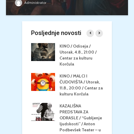
Administrator
Posljednje novosti
 U MREŽI /
KINO / Odiseja /
K
 dupin 2 /
Utorak, 4.8., 21:00 /
N
eljak, 24.8.,
Centar za kulturu
2
/ Centar za
Korčula
k
u Korčula
KINO / MALCI I
K
MEDITERAN / ZA
ČUDOVIŠTA / Utorak,
Z
 Petak, 21.8.,
11.8., 20:00 / Centar za
Č
/ Ljetno kino
kulturu Korčula
C
la
K
KAZALIŠNA
/ ICE CREAM
PREDSTAVA ZA
K
Četvrtak, 20.8.,
ODRASLE / “Gubljenje
G
/ Centar za
ljudskosti” / Anton
N
u Korčula /15+
Podbevšek Teater – u
U