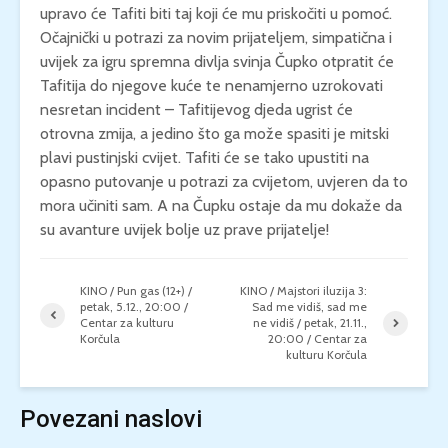
upravo će Tafiti biti taj koji će mu priskočiti u pomoć.
Očajnički u potrazi za novim prijateljem, simpatična i
uvijek za igru spremna divlja svinja Čupko otpratit će
Tafitija do njegove kuće te nenamjerno uzrokovati
nesretan incident – Tafitijevog djeda ugrist će
otrovna zmija, a jedino što ga može spasiti je mitski
plavi pustinjski cvijet. Tafiti će se tako upustiti na
opasno putovanje u potrazi za cvijetom, uvjeren da to
mora učiniti sam. A na Čupku ostaje da mu dokaže da
su avanture uvijek bolje uz prave prijatelje!
KINO / Pun gas (12+) /
KINO / Majstori iluzija 3:
petak, 5.12., 20:00 /
Sad me vidiš, sad me
Centar za kulturu
ne vidiš / petak, 21.11.,
Korčula
20:00 / Centar za
kulturu Korčula
Povezani naslovi