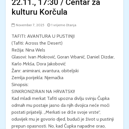
22.11., 17:30 / Centar za
kulturu Korčula
November 7, 2025
1 vrijeme čitanja
TAFITI: AVANTURA U PUSTINJI
(Tafiti: Across the Desert)
Režija: Nina Wels
Glasovi: Ivan Mokrović, Goran Vrbanić, Daniel Dizdar,
Karlo Mrkša, Dora Jakobović
Žanr: animirani, avantura, obiteljski
Zemlja porijekla: Njemačka
Sinopsis:
SINKRONIZIRAN NA HRVATSKI!
Kad mladi merkat Tafiti upozna divlju svinju Čupka
odmah mu postaje jasno da njih dvojica neće moći
postati prijatelji. „Merkati se drže svoje vrste“,
oduvijek mu je govorio djed, budući je život u pustinji
prepun opasnosti. No, kad Čupka napadne orao,