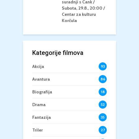
suradnji s Cank /
A
Subota, 29.8., 20:00 /
K
Centar za kulturu
Korčula
Kategorije filmova
Akcija
93
Avantura
86
Biografija
18
Drama
52
Fantazija
35
Triler
27