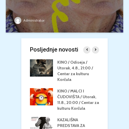
Administrator
Posljednje novosti
 U MREŽI /
KINO / Odiseja /
K
 dupin 2 /
Utorak, 4.8., 21:00 /
N
eljak, 24.8.,
Centar za kulturu
2
/ Centar za
Korčula
k
u Korčula
KINO / MALCI I
K
MEDITERAN / ZA
ČUDOVIŠTA / Utorak,
Z
 Petak, 21.8.,
11.8., 20:00 / Centar za
Č
/ Ljetno kino
kulturu Korčula
C
la
K
KAZALIŠNA
/ ICE CREAM
PREDSTAVA ZA
K