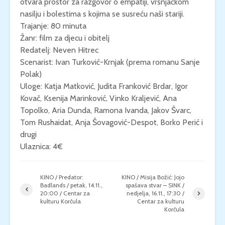
otvara prostor za razgovor o empatiji, vršnjačkom
nasilju i bolestima s kojima se susreću naši stariji.
Trajanje: 80 minuta
Žanr: film za djecu i obitelj
Redatelj: Neven Hitrec
Scenarist: Ivan Turković-Krnjak (prema romanu Sanje
Polak)
Uloge: Katja Matković, Judita Franković Brdar, Igor
Kovač, Ksenija Marinković, Vinko Kraljević, Ana
Topolko, Aria Dunda, Ramona Ivanda, Jakov Švarc,
Tom Rushaidat, Anja Šovagović-Despot, Borko Perić i
drugi
Ulaznica: 4€
KINO / Predator:
KINO / Misija Božić: Jojo
Badlands / petak, 14.11.,
spašava stvar – SINK /
20:00 / Centar za
nedjelja, 16.11., 17:30 /
kulturu Korčula
Centar za kulturu
Korčula