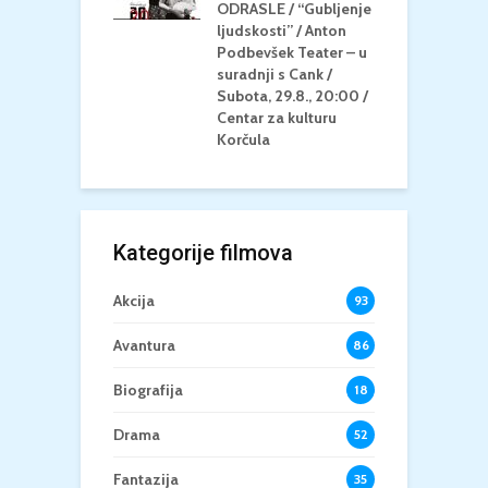
Četvrtak, 20.8.,
ODRASLE / “Gubljenje
G
/ Centar za
ljudskosti” / Anton
N
u Korčula /15+
Podbevšek Teater – u
U
suradnji s Cank /
A
Subota, 29.8., 20:00 /
K
Centar za kulturu
Korčula
Kategorije filmova
Akcija
93
Avantura
86
Biografija
18
Drama
52
Fantazija
35