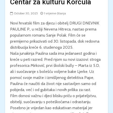
Centar za kulturu Korčula
October 30, 2025
1 vrijeme čitanja
Novi hrvatski film za djecu i obitelj DRUGI DNEVNIK
PAULINE P., u režiji Nevena Hitreca, nastao prema
popularnom romanu Sanje Polak. Film će se
premijerno prikazivati od 30. listopada, dok redovna
distribucija kreće 6. studenoga 2025.
Naša junakinja Paulina sada ima jedanaest godina i
kreće u peti razred. Pred njom su novi izazovi: stroga
profesorica Mirković, prvi školski bully – Marta iz 5.D,
ali i suočavanje s bolešću voljene bake Ljerke. Uz
pomoć svoje mašte i izmišljenog detektiva Pape,
Paulina će naučiti da život nije sastavljen samo od
pobjeda, već i od gubitaka i novih prilika za rast.
Film donosi važnu i djeci blisku priču o prijateljstvu,
obitelji, suočavanju s poteškoćama i odrastanju.
Posebno je vrijedan kao edukativan materijal jer