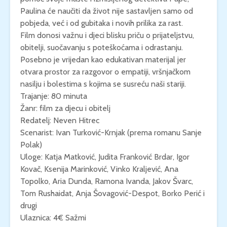
Paulina će naučiti da život nije sastavljen samo od
pobjeda, već i od gubitaka i novih prilika za rast.
Film donosi važnu i djeci blisku priču o prijateljstvu,
obitelji, suočavanju s poteškoćama i odrastanju.
Posebno je vrijedan kao edukativan materijal jer
otvara prostor za razgovor o empatiji, vršnjačkom
nasilju i bolestima s kojima se susreću naši stariji.
Trajanje: 80 minuta
Žanr: film za djecu i obitelj
Redatelj: Neven Hitrec
Scenarist: Ivan Turković-Krnjak (prema romanu Sanje
Polak)
Uloge: Katja Matković, Judita Franković Brdar, Igor
Kovač, Ksenija Marinković, Vinko Kraljević, Ana
Topolko, Aria Dunda, Ramona Ivanda, Jakov Švarc,
Tom Rushaidat, Anja Šovagović-Despot, Borko Perić i
drugi
Ulaznica: 4€ Sažmi