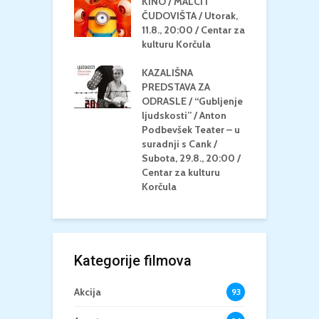
KINO / MALCI I
K
MEDITERAN / ZA
ČUDOVIŠTA / Utorak,
Z
 Petak, 21.8.,
11.8., 20:00 / Centar za
Č
/ Ljetno kino
kulturu Korčula
C
la
K
KAZALIŠNA
/ ICE CREAM
PREDSTAVA ZA
K
Četvrtak, 20.8.,
ODRASLE / “Gubljenje
G
/ Centar za
ljudskosti” / Anton
N
u Korčula /15+
Podbevšek Teater – u
U
suradnji s Cank /
A
Subota, 29.8., 20:00 /
K
Centar za kulturu
Korčula
Kategorije filmova
Akcija
93