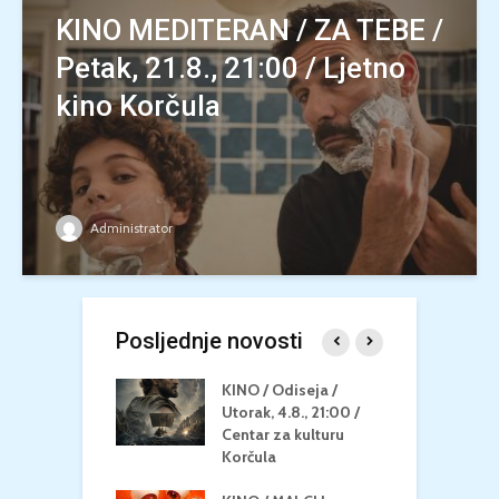
KINO MEDITERAN / ZA TEBE /
Petak, 21.8., 21:00 / Ljetno
kino Korčula
Administrator
Posljednje novosti
 U MREŽI /
KINO / Odiseja /
K
 dupin 2 /
Utorak, 4.8., 21:00 /
N
eljak, 24.8.,
Centar za kulturu
2
/ Centar za
Korčula
k
u Korčula