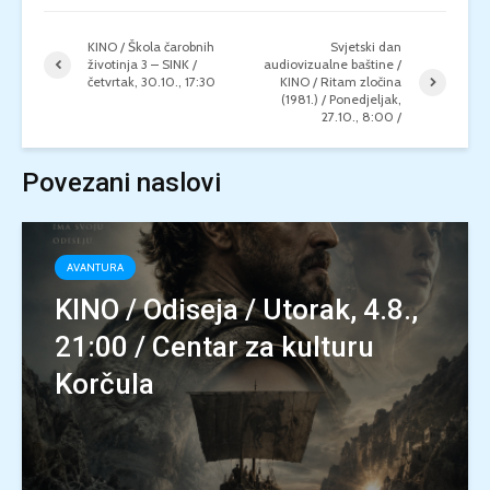
KINO / Škola čarobnih
Svjetski dan
životinja 3 – SINK /
audiovizualne baštine /
četvrtak, 30.10., 17:30
KINO / Ritam zločina
(1981.) / Ponedjeljak,
27.10., 8:00 /
Povezani naslovi
AVANTURA
KINO / Odiseja / Utorak, 4.8.,
21:00 / Centar za kulturu
Korčula