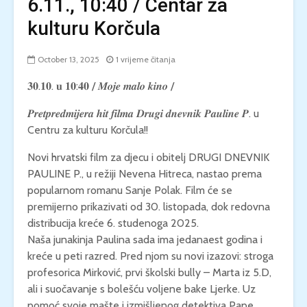
6.11., 10:40 / Centar za
kulturu Korčula
October 13, 2025
1 vrijeme čitanja
𝟑𝟎.𝟏𝟎. 𝐮 𝟏𝟎:𝟒𝟎 / 𝑴𝒐𝒋𝒆 𝒎𝒂𝒍𝒐 𝒌𝒊𝒏𝒐 /
𝑷𝒓𝒆𝒕𝒑𝒓𝒆𝒅𝒎𝒊𝒋𝒆𝒓𝒂 𝒉𝒊𝒕 𝒇𝒊𝒍𝒎𝒂 𝑫𝒓𝒖𝒈𝒊 𝒅𝒏𝒆𝒗𝒏𝒊𝒌 𝑷𝒂𝒖𝒍𝒊𝒏𝒆 𝑷. u
Centru za kulturu Korčula!!
Novi hrvatski film za djecu i obitelj DRUGI DNEVNIK
PAULINE P., u režiji Nevena Hitreca, nastao prema
popularnom romanu Sanje Polak. Film će se
premijerno prikazivati od 30. listopada, dok redovna
distribucija kreće 6. studenoga 2025.
Naša junakinja Paulina sada ima jedanaest godina i
kreće u peti razred. Pred njom su novi izazovi: stroga
profesorica Mirković, prvi školski bully – Marta iz 5.D,
ali i suočavanje s bolešću voljene bake Ljerke. Uz
pomoć svoje mašte i izmišljenog detektiva Pape,