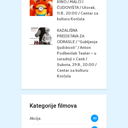
KINO / MALCI I
K
MEDITERAN / ZA
ČUDOVIŠTA / Utorak,
Z
 Petak, 21.8.,
11.8., 20:00 / Centar za
Č
/ Ljetno kino
kulturu Korčula
C
la
K
KAZALIŠNA
/ ICE CREAM
PREDSTAVA ZA
K
Četvrtak, 20.8.,
ODRASLE / “Gubljenje
G
/ Centar za
ljudskosti” / Anton
N
u Korčula /15+
Podbevšek Teater – u
U
suradnji s Cank /
A
Subota, 29.8., 20:00 /
K
Centar za kulturu
Korčula
Kategorije filmova
Akcija
93