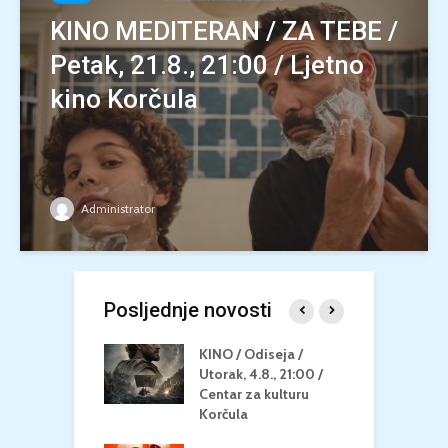
KINO MEDITERAN / ZA TEBE /
Petak, 21.8., 21:00 / Ljetno
kino Korčula
Administrator
Posljednje novosti
 U MREŽI /
KINO / Odiseja /
K
 dupin 2 /
Utorak, 4.8., 21:00 /
N
eljak, 24.8.,
Centar za kulturu
2
/ Centar za
Korčula
k
u Korčula