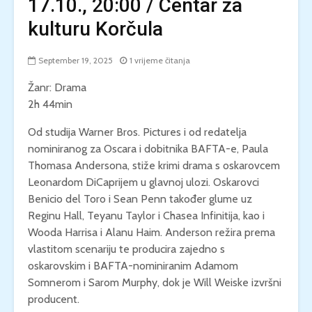
17.10., 20:00 / Centar za
kulturu Korčula
September 19, 2025
1 vrijeme čitanja
Žanr: Drama
2h 44min
Od studija Warner Bros. Pictures i od redatelja
nominiranog za Oscara i dobitnika BAFTA-e, Paula
Thomasa Andersona, stiže krimi drama s oskarovcem
Leonardom DiCaprijem u glavnoj ulozi. Oskarovci
Benicio del Toro i Sean Penn također glume uz
Reginu Hall, Teyanu Taylor i Chasea Infinitija, kao i
Wooda Harrisa i Alanu Haim. Anderson režira prema
vlastitom scenariju te producira zajedno s
oskarovskim i BAFTA-nominiranim Adamom
Somnerom i Sarom Murphy, dok je Will Weiske izvršni
producent.