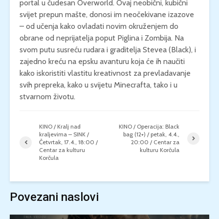
portal u čudesan Overworld. Ovaj neobični, kubični
svijet prepun mašte, donosi im neočekivane izazove
– od učenja kako ovladati novim okruženjem do
obrane od neprijatelja poput Piglina i Zombija. Na
svom putu susreću rudara i graditelja Stevea (Black), i
zajedno kreću na epsku avanturu koja će ih naučiti
kako iskoristiti vlastitu kreativnost za prevladavanje
svih prepreka, kako u svijetu Minecrafta, tako i u
stvarnom životu.
KINO / Kralj nad
KINO / Operacija: Black
kraljevima – SINK /
bag (12+) / petak, 4.4.,
Četvrtak, 17.4., 18:00 /
20:00 / Centar za
Centar za kulturu
kulturu Korčula
Korčula
Povezani naslovi