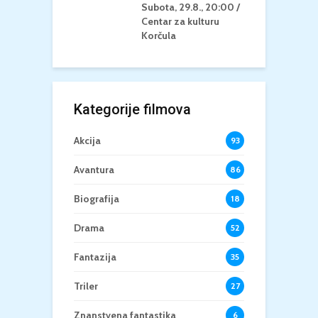
Subota, 29.8., 20:00 /
K
Centar za kulturu
Korčula
Kategorije filmova
Akcija
93
Avantura
86
Biografija
18
Drama
52
Fantazija
35
Triler
27
Znanstvena fantastika
6