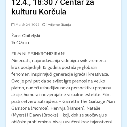
12.4., 18:30 / Centar za
kulturu Korčula
March 24, 2025
1 vrijeme čitanja
Žanr: Obiteljski
1h 40min
FILM NIJE SINKRONIZIRAN!
Minecraft, najprodavanija videoigra svih vremena,
kroz posljednjih 15 godina postala je globalni
fenomen, inspirirajući generacije igrača i kreativaca.
Ovo je prvi put da se svijet igre prenosi na veliko
platno, nudeći uzbudljivu novu perspektivu prepunu
akcije, humora i nevjerojatne vizualne estetike. Film
prati četvero autsajdera – Garretta The Garbage Man
Garrisona (Momoa), Henryja (Hansen), Natalie
(Myers) i Dawn (Brooks) – koji, dok se suočavaju s
običnim problemima, bivaju uvučeni kroz tajanstveni