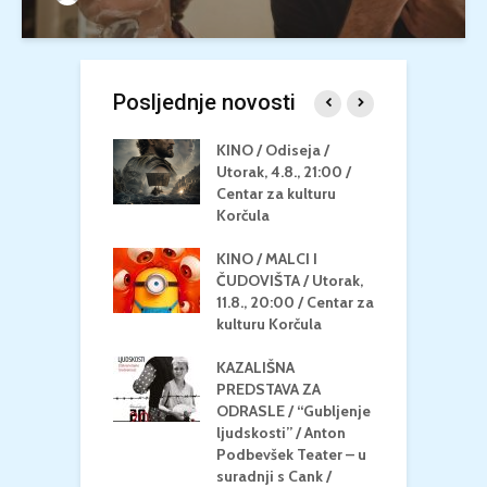
Posljednje novosti
 U MREŽI /
KINO / Odiseja /
K
 dupin 2 /
Utorak, 4.8., 21:00 /
N
eljak, 24.8.,
Centar za kulturu
2
/ Centar za
Korčula
k
u Korčula
KINO / MALCI I
K
MEDITERAN / ZA
ČUDOVIŠTA / Utorak,
Z
 Petak, 21.8.,
11.8., 20:00 / Centar za
Č
/ Ljetno kino
kulturu Korčula
C
la
K
KAZALIŠNA
/ ICE CREAM
PREDSTAVA ZA
K
Četvrtak, 20.8.,
ODRASLE / “Gubljenje
G
/ Centar za
ljudskosti” / Anton
N
u Korčula /15+
Podbevšek Teater – u
U
suradnji s Cank /
A