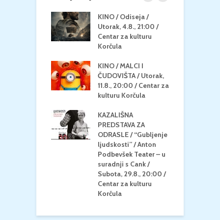
 U MREŽI /
KINO / Odiseja /
K
 dupin 2 /
Utorak, 4.8., 21:00 /
N
eljak, 24.8.,
Centar za kulturu
2
/ Centar za
Korčula
k
u Korčula
KINO / MALCI I
K
MEDITERAN / ZA
ČUDOVIŠTA / Utorak,
Z
 Petak, 21.8.,
11.8., 20:00 / Centar za
Č
/ Ljetno kino
kulturu Korčula
C
la
K
KAZALIŠNA
/ ICE CREAM
PREDSTAVA ZA
K
Četvrtak, 20.8.,
ODRASLE / “Gubljenje
G
/ Centar za
ljudskosti” / Anton
N
u Korčula /15+
Podbevšek Teater – u
U
suradnji s Cank /
A
Subota, 29.8., 20:00 /
K
Centar za kulturu
Korčula