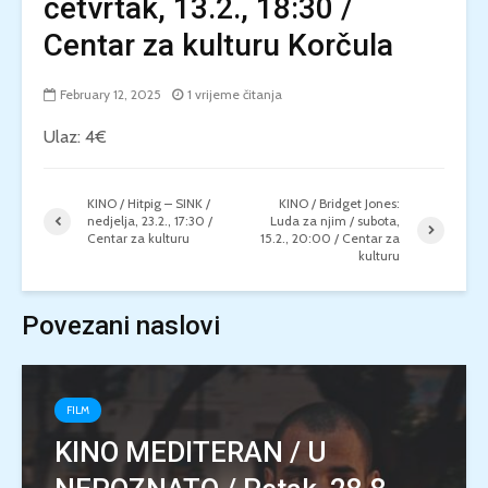
četvrtak, 13.2., 18:30 /
Centar za kulturu Korčula
February 12, 2025
1 vrijeme čitanja
Ulaz: 4€
KINO / Hitpig – SINK /
KINO / Bridget Jones:
nedjelja, 23.2., 17:30 /
Luda za njim / subota,
Centar za kulturu
15.2., 20:00 / Centar za
kulturu
Povezani naslovi
FILM
KINO MEDITERAN / U