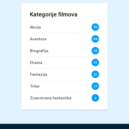
Kategorije filmova
Akcija
93
Avantura
86
Biografija
18
Drama
52
Fantazija
35
Triler
27
Znanstvena fantastika
6