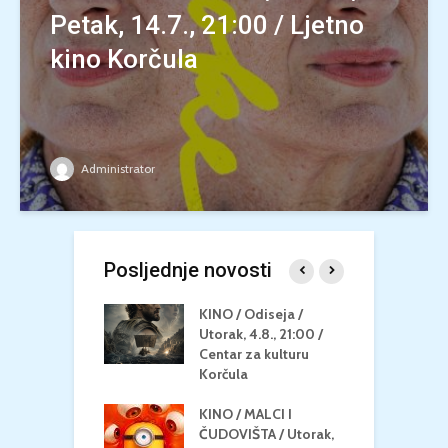
Petak, 14.7., 21:00 / Ljetno
kino Korčula
Administrator
Posljednje novosti
 U MREŽI /
KINO / Odiseja /
K
 dupin 2 /
Utorak, 4.8., 21:00 /
N
eljak, 24.8.,
Centar za kulturu
2
/ Centar za
Korčula
k
u Korčula
KINO / MALCI I
K
MEDITERAN / ZA
ČUDOVIŠTA / Utorak,
Z