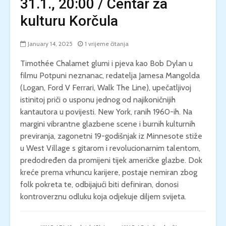
31.1., 20:00 / Centar za
kulturu Korčula
January 14, 2025
1 vrijeme čitanja
Timothée Chalamet glumi i pjeva kao Bob Dylan u
filmu Potpuni neznanac, redatelja Jamesa Mangolda
(Logan, Ford V Ferrari, Walk The Line), upečatljivoj
istinitoj priči o usponu jednog od najikoničnijih
kantautora u povijesti. New York, ranih 1960-ih. Na
margini vibrantne glazbene scene i burnih kulturnih
previranja, zagonetni 19-godišnjak iz Minnesote stiže
u West Village s gitarom i revolucionarnim talentom,
predodređen da promijeni tijek američke glazbe. Dok
kreće prema vrhuncu karijere, postaje nemiran zbog
folk pokreta te, odbijajući biti definiran, donosi
kontroverznu odluku koja odjekuje diljem svijeta.