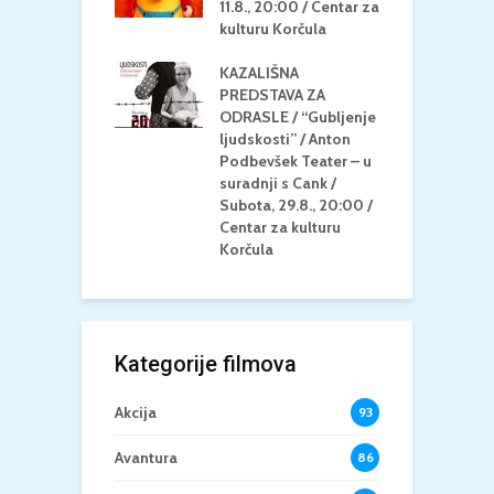
 Petak, 21.8.,
11.8., 20:00 / Centar za
Č
/ Ljetno kino
kulturu Korčula
C
la
K
KAZALIŠNA
/ ICE CREAM
PREDSTAVA ZA
K
Četvrtak, 20.8.,
ODRASLE / “Gubljenje
G
/ Centar za
ljudskosti” / Anton
N
u Korčula /15+
Podbevšek Teater – u
U
suradnji s Cank /
A
Subota, 29.8., 20:00 /
K
Centar za kulturu
Korčula
Kategorije filmova
Akcija
93
Avantura
86