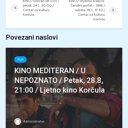
KINO / Rizičan let (+15) /
KINO / Snježna kraljica:
petak, 24.1., 20:00 /
Čarobni portal – SINK /
Centar za kulturu
subota, 18.1., 17:30 /
Korčula
Centar za kulturu
Korčula
Povezani naslovi
FILM
KINO MEDITERAN / U
NEPOZNATO / Petak, 28.8,
21:00 / Ljetno kino Korčula
Administrator