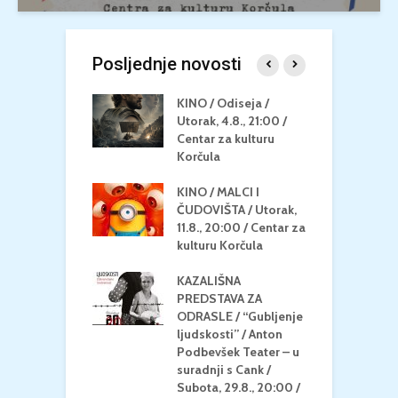
Posljednje novosti
 U MREŽI /
KINO / Odiseja /
K
 dupin 2 /
Utorak, 4.8., 21:00 /
N
eljak, 24.8.,
Centar za kulturu
2
/ Centar za
Korčula
k
u Korčula
KINO / MALCI I
K
MEDITERAN / ZA
ČUDOVIŠTA / Utorak,
Z
 Petak, 21.8.,
11.8., 20:00 / Centar za
Č
/ Ljetno kino
kulturu Korčula
C
la
K
KAZALIŠNA
/ ICE CREAM
PREDSTAVA ZA
K
Četvrtak, 20.8.,
ODRASLE / “Gubljenje
G
/ Centar za
ljudskosti” / Anton
N
u Korčula /15+
Podbevšek Teater – u
U
suradnji s Cank /
A
Subota, 29.8., 20:00 /
K