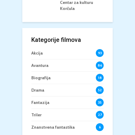
Centar za kulturu
Korčula
Kategorije filmova
Akcija
93
Avantura
86
Biografija
18
Drama
52
Fantazija
35
Triler
27
Znanstvena fantastika
6