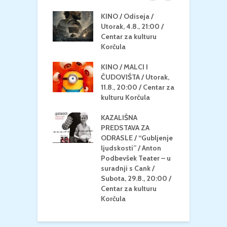
 U MREŽI /
KINO / Odiseja /
K
 dupin 2 /
Utorak, 4.8., 21:00 /
N
eljak, 24.8.,
Centar za kulturu
2
/ Centar za
Korčula
k
u Korčula
KINO / MALCI I
K
MEDITERAN / ZA
ČUDOVIŠTA / Utorak,
Z
 Petak, 21.8.,
11.8., 20:00 / Centar za
Č
/ Ljetno kino
kulturu Korčula
C
la
K
KAZALIŠNA
/ ICE CREAM
PREDSTAVA ZA
K
Četvrtak, 20.8.,
ODRASLE / “Gubljenje
G
/ Centar za
ljudskosti” / Anton
N
u Korčula /15+
Podbevšek Teater – u
U
suradnji s Cank /
A
Subota, 29.8., 20:00 /
K
Centar za kulturu
Korčula