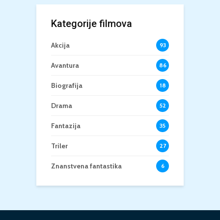
Kategorije filmova
Akcija
93
Avantura
86
Biografija
18
Drama
52
Fantazija
35
Triler
27
Znanstvena fantastika
6