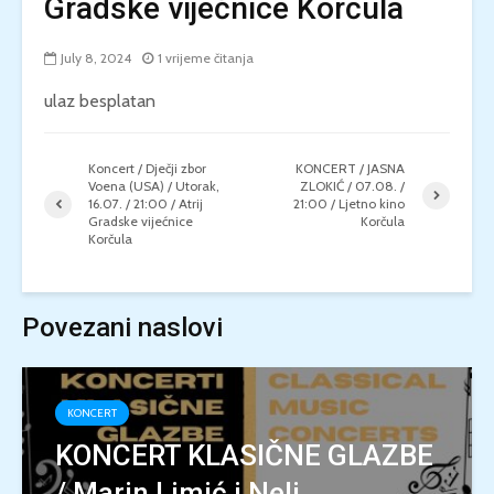
Gradske vijećnice Korčula
July 8, 2024
1 vrijeme čitanja
ulaz besplatan
Koncert / Dječji zbor
KONCERT / JASNA
Voena (USA) / Utorak,
ZLOKIĆ / 07.08. /
16.07. / 21:00 / Atrij
21:00 / Ljetno kino
Gradske vijećnice
Korčula
Korčula
Povezani naslovi
KONCERT
KONCERT KLASIČNE GLAZBE
/ Marin Limić i Neli