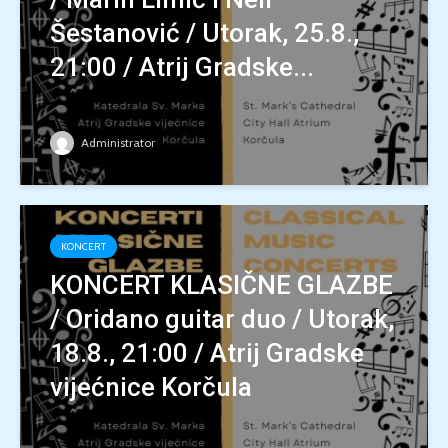
Šestanović / Utorak, 25.8.,
21:00 / Atrij Gradske...
Administrator
KONCERT
KONCERT KLASIČNE GLAZBE
/ Oridano guitar duo / Utorak,
18.8., 21:00 / Atrij Gradske
vijećnice Korčula