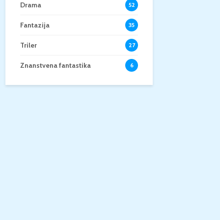
Drama
52
Fantazija
35
Triler
27
Znanstvena fantastika
6