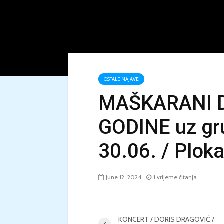
OSTALE NAJAVE
MAŠKARANI 
GODINE uz gru
30.06. / Plok
June 12, 2024
1 vrijeme čitanja
KONCERT / DORIS DRAGOVIĆ /