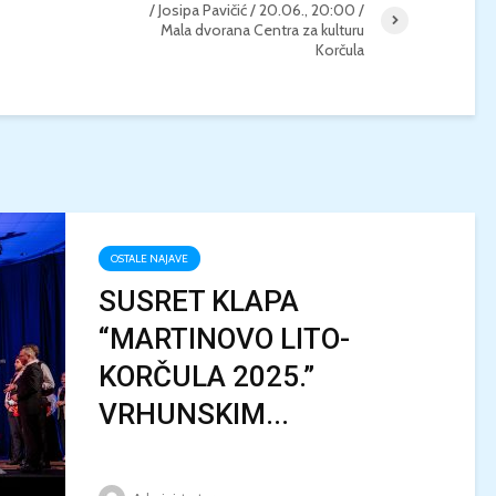
/ Josipa Pavičić / 20.06., 20:00 /
Mala dvorana Centra za kulturu
KONCERT KLASIČNE
KINO / ICE CRE
Korčula
GLAZBE / Marin Limić i
MAN / Četvrtak, 
Neli Šestanović /
21:00 / Centar z
Utorak, 25.8., 21:00 /
kulturu Korčula 
Atrij Gradske vijećnice
Korčula
OSTALE NAJAVE
SUSRET KLAPA
“MARTINOVO LITO-
KORČULA 2025.”
VRHUNSKIM...