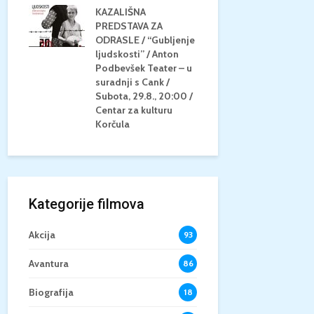
KAZALIŠNA
AM
PREDSTAVA ZA
KONCERT 
20.8.,
ODRASLE / “Gubljenje
GLAZBE / Ma
a
ljudskosti” / Anton
Neli Šestan
/15+
Podbevšek Teater – u
Utorak, 25.8
suradnji s Cank /
Atrij Grads
Subota, 29.8., 20:00 /
Korčula
Centar za kulturu
Korčula
Kategorije filmova
Akcija
93
Avantura
86
Biografija
18