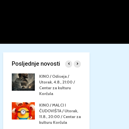
Posljednje novosti
/
KINO / Odiseja /
KINO MEDI
Utorak, 4.8., 21:00 /
NEPOZNATO
8.,
Centar za kulturu
28.8, 21:00
za
Korčula
kino Korču
KINO / MALCI I
KINO / PSI
N / ZA
ČUDOVIŠTA / Utorak,
ZVIJEZDAM
8.,
11.8., 20:00 / Centar za
Četvrtak, 27
ino
kulturu Korčula
Centar za k
Korčula / 1