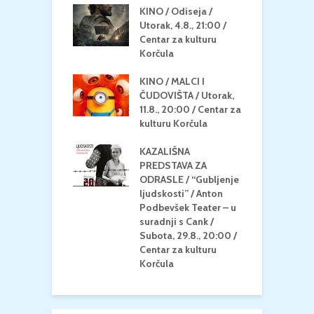
 U MREŽI /
KINO / Odiseja /
K
 dupin 2 /
Utorak, 4.8., 21:00 /
N
eljak, 24.8.,
Centar za kulturu
2
/ Centar za
Korčula
k
u Korčula
KINO / MALCI I
K
MEDITERAN / ZA
ČUDOVIŠTA / Utorak,
Z
 Petak, 21.8.,
11.8., 20:00 / Centar za
Č
/ Ljetno kino
kulturu Korčula
C
la
K
KAZALIŠNA
/ ICE CREAM
PREDSTAVA ZA
K
Četvrtak, 20.8.,
ODRASLE / “Gubljenje
G
/ Centar za
ljudskosti” / Anton
N
u Korčula /15+
Podbevšek Teater – u
U
suradnji s Cank /
A
Subota, 29.8., 20:00 /
K
Centar za kulturu
Korčula