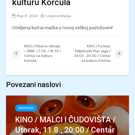
kulturu Korčula
May 17, 2024
1 vrijeme čitanja
Omiljena kućna mačka u novoj velikoj pustolovini!
KINO / Polarna odiseja
KINO / Furiosa:
– SINK. / 7.06. / 18:30 /
Pobješnjeli Max saga /
Centar za kulturu
24.05., 20:30 / Centar
Korčula
za kulturu Korčula
Povezani naslovi
ANIMIRANI
KINO / MALCI I ČUDOVIŠTA /
Utorak, 11.8., 20:00 / Centar