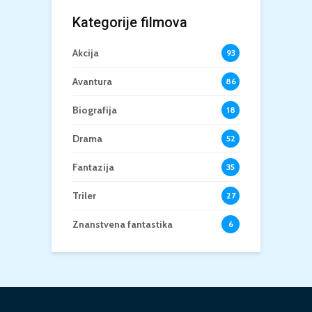
Kategorije filmova
Akcija
93
Avantura
86
Biografija
18
Drama
52
Fantazija
35
Triler
27
Znanstvena fantastika
6