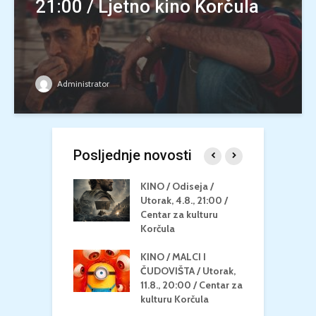
21:00 / Ljetno kino Korčula
Administrator
Posljednje novosti
 U MREŽI /
KINO / Odiseja /
K
 dupin 2 /
Utorak, 4.8., 21:00 /
N
eljak, 24.8.,
Centar za kulturu
2
/ Centar za
Korčula
k
u Korčula
KINO / MALCI I
K
MEDITERAN / ZA
ČUDOVIŠTA / Utorak,
Z
 Petak, 21.8.,
11.8., 20:00 / Centar za
Č
/ Ljetno kino
kulturu Korčula
C
la
K