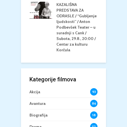
KAZALIŠNA
/ ICE CREAM
PREDSTAVA ZA
K
Četvrtak, 20.8.,
ODRASLE / “Gubljenje
G
/ Centar za
ljudskosti” / Anton
N
u Korčula /15+
Podbevšek Teater – u
U
suradnji s Cank /
A
Subota, 29.8., 20:00 /
K
Centar za kulturu
Korčula
Kategorije filmova
Akcija
93
Avantura
86
Biografija
18
Drama
52