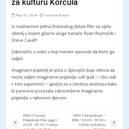
za kulturu Korčula
May 10, 2024
1 vrijeme čitanja
Iz maštaonice Johna Krasinskog dolazi film za cijelu
obitelj u kojem glavne uloge tumače Ryan Reynolds i
Steve Carell!
Zakoračite u svijet u koji morate vjerovati da biste ga
vidjeli.
Imaginarni prijatelji je priča o djevojčici koja otkriva da
može vidjeti imaginarne prijatelje svih ljudi – i što radi
s tom supermoći – upušta se u čarobnu avanturu kako
bi ponovno povezala zaboravljene imaginarne
prijatelje s njihovom djecom.
KINO / Furiosa:
KINO / Nerazdvojni –
Pobješnjeli Max saga /
SINK / 04.05., 18:00 /
24.05., 20:30 / Centar
Centar za kulturu