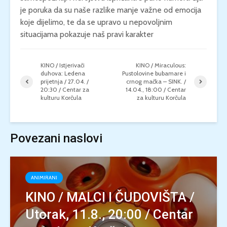
je poruka da su naše razlike manje važne od emocija
koje dijelimo, te da se upravo u nepovoljnim
situacijama pokazuje naš pravi karakter
KINO / Istjerivači
KINO / Miraculous:
duhova: Ledena
Pustolovine bubamare i
prijetnja / 27.04. /
crnog mačka – SINK. /
20:30 / Centar za
14.04., 18:00 / Centar
kulturu Korčula
za kulturu Korčula
Povezani naslovi
ANIMIRANI
KINO / MALCI I ČUDOVIŠTA /
Utorak, 11.8., 20:00 / Centar