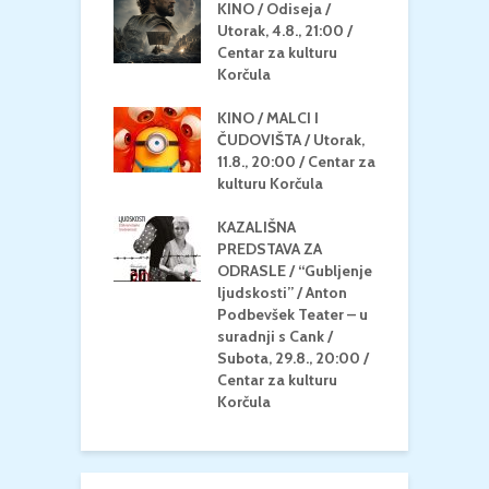
 U MREŽI /
KINO / Odiseja /
K
 dupin 2 /
Utorak, 4.8., 21:00 /
N
eljak, 24.8.,
Centar za kulturu
2
/ Centar za
Korčula
k
u Korčula
KINO / MALCI I
K
MEDITERAN / ZA
ČUDOVIŠTA / Utorak,
Z
 Petak, 21.8.,
11.8., 20:00 / Centar za
Č
/ Ljetno kino
kulturu Korčula
C
la
K
KAZALIŠNA
/ ICE CREAM
PREDSTAVA ZA
K
Četvrtak, 20.8.,
ODRASLE / “Gubljenje
G
/ Centar za
ljudskosti” / Anton
N
u Korčula /15+
Podbevšek Teater – u
U
suradnji s Cank /
A
Subota, 29.8., 20:00 /
K
Centar za kulturu
Korčula