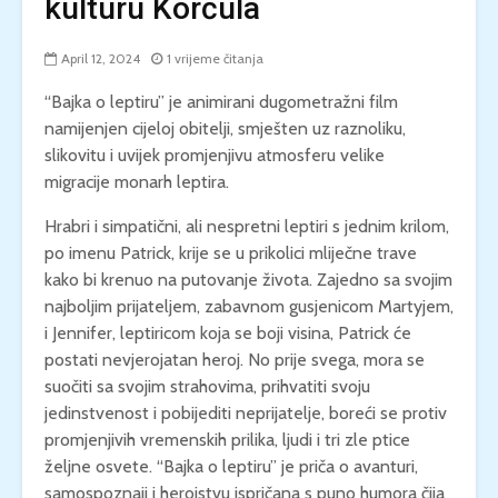
kulturu Korčula
April 12, 2024
1 vrijeme čitanja
“Bajka o leptiru” je animirani dugometražni film
namijenjen cijeloj obitelji, smješten uz raznoliku,
slikovitu i uvijek promjenjivu atmosferu velike
migracije monarh leptira.
Hrabri i simpatični, ali nespretni leptiri s jednim krilom,
po imenu Patrick, krije se u prikolici mliječne trave
kako bi krenuo na putovanje života. Zajedno sa svojim
najboljim prijateljem, zabavnom gusjenicom Martyjem,
i Jennifer, leptiricom koja se boji visina, Patrick će
postati nevjerojatan heroj. No prije svega, mora se
suočiti sa svojim strahovima, prihvatiti svoju
jedinstvenost i pobijediti neprijatelje, boreći se protiv
promjenjivih vremenskih prilika, ljudi i tri zle ptice
željne osvete. “Bajka o leptiru” je priča o avanturi,
samospoznaji i herojstvu ispričana s puno humora čija