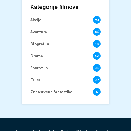
Kategorije filmova
Akcija
93
Avantura
86
Biografija
18
Drama
52
Fantazija
35
Triler
27
Znanstvena fantastika
6