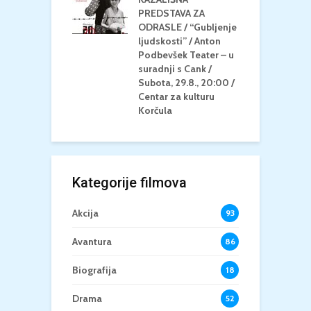
/ ICE CREAM
PREDSTAVA ZA
K
Četvrtak, 20.8.,
ODRASLE / “Gubljenje
G
/ Centar za
ljudskosti” / Anton
N
u Korčula /15+
Podbevšek Teater – u
U
suradnji s Cank /
A
Subota, 29.8., 20:00 /
K
Centar za kulturu
Korčula
Kategorije filmova
Akcija
93
Avantura
86
Biografija
18
Drama
52