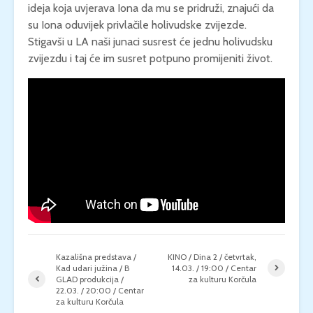
ideja koja uvjerava Iona da mu se pridruži, znajući da
su Iona oduvijek privlačile holivudske zvijezde.
Stigavši u LA naši junaci susrest će jednu holivudsku
zvijezdu i taj će im susret potpuno promijeniti život.
Kazališna predstava /
KINO / Dina 2 / četvrtak,
Kad udari južina / B
14.03. / 19:00 / Centar
GLAD produkcija /
za kulturu Korčula
22.03. / 20:00 / Centar
za kulturu Korčula