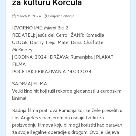
za kulturu Korčula
March 8, 2024
1 vrijeme čitanja
IZVORNO IME: Miami Bici 2
REDATELJ: Jesús del Cerro | ŽANR: Komedija
ULOGE: Danny Trejo, Matei Dima, Charlotte
McKinney
| GODINA: 2024 | DRŽAVA: Rumunjska | PLAKAT
FILMA
POČETAK PRIKAZIVANJA: 14.03.2024
SADRŽAJ FILMA:
Veliki kino hit koji ruši rekorde gledanosti u europskim
kinima!
Radnja filma prati dva Rumunja koji se žele preseliti u
Los Angeles s namjerom da osnuju tvrtku za
proizvodnju filmova koju bi mogli koristiti kao paravan
za svoje ilegalne operacije s drogom. Ovo je Iliejeva