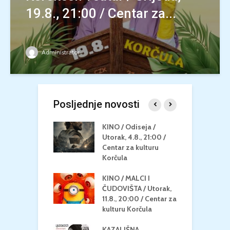
19.8., 21:00 / Centar za...
Administrator
Posljednje novosti
 U MREŽI /
KINO / Odiseja /
K
 dupin 2 /
Utorak, 4.8., 21:00 /
N
eljak, 24.8.,
Centar za kulturu
2
/ Centar za
Korčula
k
u Korčula
KINO / MALCI I
K
MEDITERAN / ZA
ČUDOVIŠTA / Utorak,
Z
 Petak, 21.8.,
11.8., 20:00 / Centar za
Č
/ Ljetno kino
kulturu Korčula
C
la
K
KAZALIŠNA