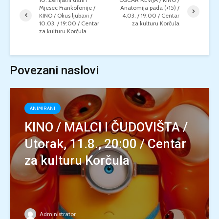
Mjesec Frankofonije /
Anatomija pada (+15) /
KINO / Okus ljubavi /
4.03. / 19:00 / Centar
10.03. / 19:00 / Centar
za kulturu Korčula
za kulturu Korčula
Povezani naslovi
ANIMIRANI
KINO / MALCI I ČUDOVIŠTA /
Utorak, 11.8., 20:00 / Centar
za kulturu Korčula
Administrator