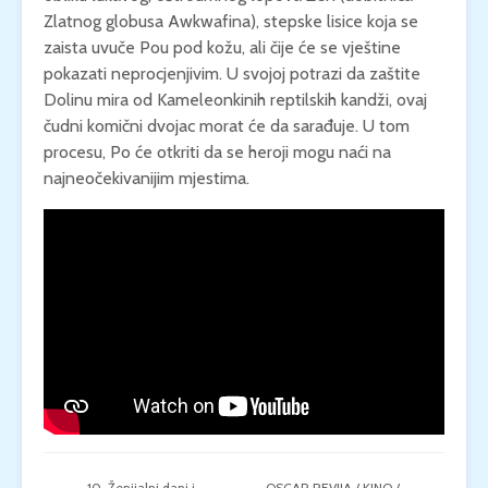
Zlatnog globusa Awkwafina), stepske lisice koja se
zaista uvuče Pou pod kožu, ali čije će se vještine
pokazati neprocjenjivim. U svojoj potrazi da zaštite
Dolinu mira od Kameleonkinih reptilskih kandži, ovaj
čudni komični dvojac morat će da sarađuje. U tom
procesu, Po će otkriti da se heroji mogu naći na
najneočekivanijim mjestima.
10. Ženijalni dani i
OSCAR REVIJA / KINO /