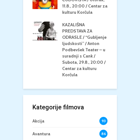
 Petak, 21.8.,
11.8., 20:00 / Centar za
Č
/ Ljetno kino
kulturu Korčula
C
la
K
KAZALIŠNA
/ ICE CREAM
PREDSTAVA ZA
K
Četvrtak, 20.8.,
ODRASLE / “Gubljenje
G
/ Centar za
ljudskosti” / Anton
N
u Korčula /15+
Podbevšek Teater – u
U
suradnji s Cank /
A
Subota, 29.8., 20:00 /
K
Centar za kulturu
Korčula
Kategorije filmova
Akcija
93
Avantura
86