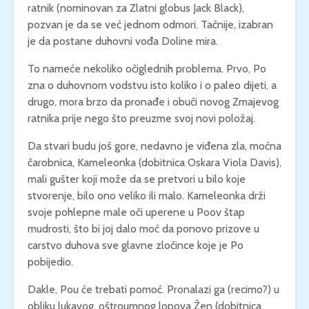
ratnik (nominovan za Zlatni globus Jack Black),
pozvan je da se već jednom odmori. Tačnije, izabran
je da postane duhovni vođa Doline mira.
To nameće nekoliko očiglednih problema. Prvo, Po
zna o duhovnom vodstvu isto koliko i o paleo dijeti, a
drugo, mora brzo da pronađe i obuči novog Zmajevog
ratnika prije nego što preuzme svoj novi položaj.
Da stvari budu još gore, nedavno je viđena zla, moćna
čarobnica, Kameleonka (dobitnica Oskara Viola Davis),
mali gušter koji može da se pretvori u bilo koje
stvorenje, bilo ono veliko ili malo. Kameleonka drži
svoje pohlepne male oči uperene u Poov štap
mudrosti, što bi joj dalo moć da ponovo prizove u
carstvo duhova sve glavne zločince koje je Po
pobijedio.
Dakle, Pou će trebati pomoć. Pronalazi ga (recimo?) u
obliku lukavog, oštroumnog lopova Žen (dobitnica