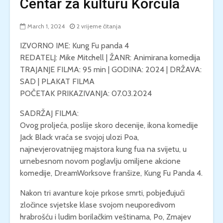
Centar za kulturu Korčula
March 1, 2024
2 vrijeme čitanja
IZVORNO IME: Kung Fu panda 4
REDATELJ: Mike Mitchell | ŽANR: Animirana komedija
TRAJANJE FILMA: 95 min | GODINA: 2024 | DRŽAVA:
SAD | PLAKAT FILMA
POČETAK PRIKAZIVANJA: 07.03.2024
SADRŽAJ FILMA:
Ovog proljeća, poslije skoro decenije, ikona komedije
Jack Black vraća se svojoj ulozi Poa,
najnevjerovatnijeg majstora kung fua na svijetu, u
urnebesnom novom poglavlju omiljene akcione
komedije, DreamWorksove franšize, Kung Fu Panda 4.
Nakon tri avanture koje prkose smrti, pobjeđujući
zločince svjetske klase svojom neuporedivom
hrabrošću i ludim borilačkim veštinama, Po, Zmajev