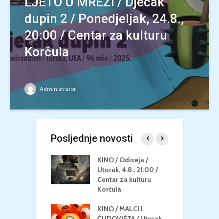
LJETO U MREŽI / Dječak
dupin 2 / Ponedjeljak, 24.8.,
20:00 / Centar za kulturu
Korčula
Administrator
Posljednje novosti
 U MREŽI /
KINO / Odiseja /
K
 dupin 2 /
Utorak, 4.8., 21:00 /
N
eljak, 24.8.,
Centar za kulturu
2
/ Centar za
Korčula
k
u Korčula
KINO / MALCI I
K
MEDITERAN / ZA
ČUDOVIŠTA / Utorak,
Z