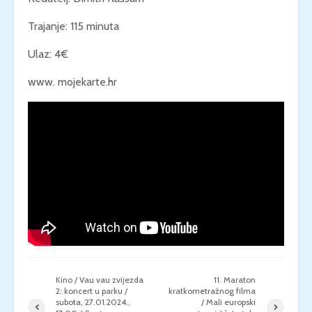
Trajanje: 115 minuta
Ulaz: 4€
www. mojekarte.hr
Kino / Vau vau zvijezda
11. Maraton
2: koncert u parku /
kratkometražnog filma
subota, 27.01.2024.,
/ Mali europski