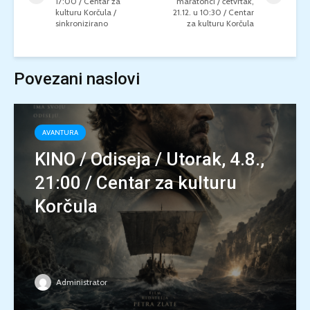
17:00 / Centar za
maratonci / četvrtak,
kulturu Korčula /
21.12. u 10:30 / Centar
sinkronizirano
za kulturu Korčula
Povezani naslovi
AVANTURA
KINO / Odiseja / Utorak, 4.8.,
21:00 / Centar za kulturu
Korčula
Administrator