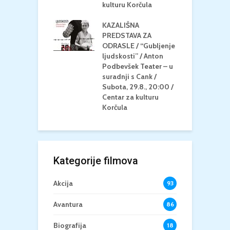
/ Ljetno kino
kulturu Korčula
C
la
K
KAZALIŠNA
/ ICE CREAM
PREDSTAVA ZA
K
Četvrtak, 20.8.,
ODRASLE / “Gubljenje
G
/ Centar za
ljudskosti” / Anton
N
u Korčula /15+
Podbevšek Teater – u
U
suradnji s Cank /
A
Subota, 29.8., 20:00 /
K
Centar za kulturu
Korčula
Kategorije filmova
Akcija
93
Avantura
86
Biografija
18