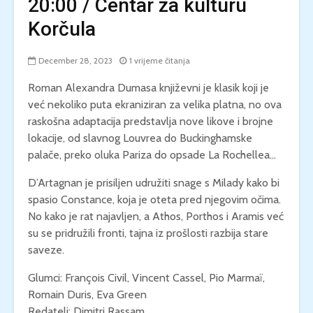
20:00 / Centar za kulturu
Korčula
December 28, 2023
1 vrijeme čitanja
Roman Alexandra Dumasa književni je klasik koji je
već nekoliko puta ekraniziran za velika platna, no ova
raskošna adaptacija predstavlja nove likove i brojne
lokacije, od slavnog Louvrea do Buckinghamske
palače, preko oluka Pariza do opsade La Rochellea…
D’Artagnan je prisiljen udružiti snage s Milady kako bi
spasio Constance, koja je oteta pred njegovim očima.
No kako je rat najavljen, a Athos, Porthos i Aramis već
su se pridružili fronti, tajna iz prošlosti razbija stare
saveze.
Glumci: François Civil, Vincent Cassel, Pio Marmaï,
Romain Duris, Eva Green
Redatelj: Dimitri Rassam