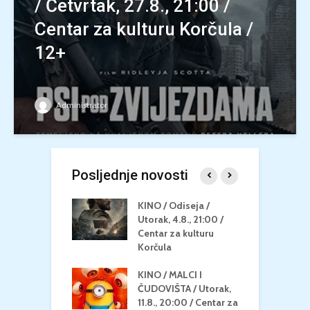
/ Četvrtak, 27.8., 21:00 /
Centar za kulturu Korčula /
12+
Administrator
Posljednje novosti
 U MREŽI /
KINO / Odiseja /
K
 dupin 2 /
Utorak, 4.8., 21:00 /
N
eljak, 24.8.,
Centar za kulturu
2
/ Centar za
Korčula
k
u Korčula
KINO / MALCI I
K
MEDITERAN / ZA
ČUDOVIŠTA / Utorak,
Z
 Petak, 21.8.,
11.8., 20:00 / Centar za
Č