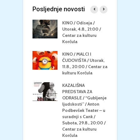
Posljednje novosti
 U MREŽI /
KINO / Odiseja /
K
 dupin 2 /
Utorak, 4.8., 21:00 /
N
eljak, 24.8.,
Centar za kulturu
2
/ Centar za
Korčula
k
u Korčula
KINO / MALCI I
K
MEDITERAN / ZA
ČUDOVIŠTA / Utorak,
Z
 Petak, 21.8.,
11.8., 20:00 / Centar za
Č
/ Ljetno kino
kulturu Korčula
C
la
K
KAZALIŠNA
/ ICE CREAM
PREDSTAVA ZA
K
Četvrtak, 20.8.,
ODRASLE / “Gubljenje
G
/ Centar za
ljudskosti” / Anton
N
u Korčula /15+
Podbevšek Teater – u
U
suradnji s Cank /
A
Subota, 29.8., 20:00 /
K
Centar za kulturu
Korčula