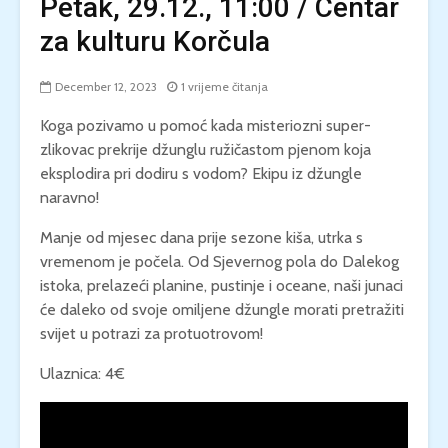
Petak, 29.12., 11:00 / Centar
za kulturu Korčula
December 12, 2023
1 vrijeme čitanja
Koga pozivamo u pomoć kada misteriozni super-
zlikovac prekrije džunglu ružičastom pjenom koja
eksplodira pri dodiru s vodom? Ekipu iz džungle
naravno!
Manje od mjesec dana prije sezone kiša, utrka s
vremenom je počela. Od Sjevernog pola do Dalekog
istoka, prelazeći planine, pustinje i oceane, naši junaci
će daleko od svoje omiljene džungle morati pretražiti
svijet u potrazi za protuotrovom!
Ulaznica: 4€