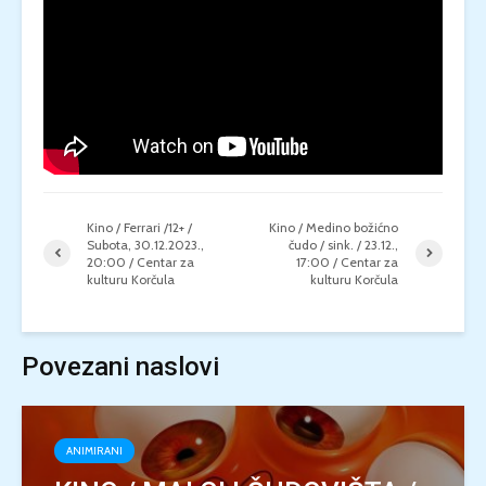
Kino / Ferrari /12+ /
Kino / Medino božićno
Subota, 30.12.2023.,
čudo / sink. / 23.12.,
20:00 / Centar za
17:00 / Centar za
kulturu Korčula
kulturu Korčula
Povezani naslovi
ANIMIRANI