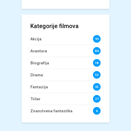
Kategorije filmova
Akcija
93
Avantura
86
Biografija
18
Drama
52
Fantazija
35
Triler
27
Znanstvena fantastika
6