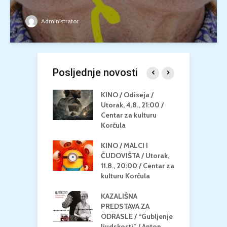
Administrator
Posljednje novosti
 U MREŽI /
KINO / Odiseja /
K
 dupin 2 /
Utorak, 4.8., 21:00 /
N
eljak, 24.8.,
Centar za kulturu
2
/ Centar za
Korčula
k
u Korčula
KINO / MALCI I
K
MEDITERAN / ZA
ČUDOVIŠTA / Utorak,
Z
 Petak, 21.8.,
11.8., 20:00 / Centar za
Č
/ Ljetno kino
kulturu Korčula
C
la
K
KAZALIŠNA
/ ICE CREAM
PREDSTAVA ZA
K
Četvrtak, 20.8.,
ODRASLE / “Gubljenje
G
/ Centar za
ljudskosti” / Anton
N