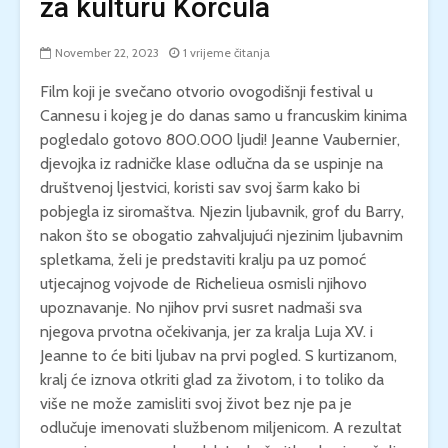
za kulturu Korčula
November 22, 2023
1 vrijeme čitanja
Film koji je svečano otvorio ovogodišnji festival u
Cannesu i kojeg je do danas samo u francuskim kinima
pogledalo gotovo 800.000 ljudi! Jeanne Vaubernier,
djevojka iz radničke klase odlučna da se uspinje na
društvenoj ljestvici, koristi sav svoj šarm kako bi
pobjegla iz siromaštva. Njezin ljubavnik, grof du Barry,
nakon što se obogatio zahvaljujući njezinim ljubavnim
spletkama, želi je predstaviti kralju pa uz pomoć
utjecajnog vojvode de Richelieua osmisli njihovo
upoznavanje. No njihov prvi susret nadmaši sva
njegova prvotna očekivanja, jer za kralja Luja XV. i
Jeanne to će biti ljubav na prvi pogled. S kurtizanom,
kralj će iznova otkriti glad za životom, i to toliko da
više ne može zamisliti svoj život bez nje pa je
odlučuje imenovati službenom miljenicom. A rezultat