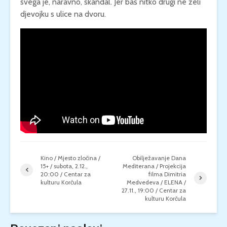
svega je, naravno, skandal. Jer baš nitko drugi ne želi
djevojku s ulice na dvoru.
Kino / Mjesto zločina /
Obilježavanje Dana
15+ / subota, 2.12.,
Mediterana / Projekcija
20:00 / Centar za
filma Dimitria
kulturu Korčula
Medvedeva / ELENA /
27.11., 19:00 / Centar za
kulturu Korčula