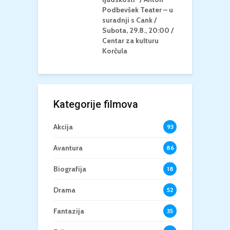
u Korčula /15+
Podbevšek Teater – u
U
suradnji s Cank /
A
Subota, 29.8., 20:00 /
K
Centar za kulturu
Korčula
Kategorije filmova
Akcija
93
Avantura
86
Biografija
18
Drama
52
Fantazija
35