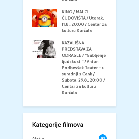
u Korčula
KINO / MALCI I
K
MEDITERAN / ZA
ČUDOVIŠTA / Utorak,
Z
 Petak, 21.8.,
11.8., 20:00 / Centar za
Č
/ Ljetno kino
kulturu Korčula
C
la
K
KAZALIŠNA
/ ICE CREAM
PREDSTAVA ZA
K
Četvrtak, 20.8.,
ODRASLE / “Gubljenje
G
/ Centar za
ljudskosti” / Anton
N
u Korčula /15+
Podbevšek Teater – u
U
suradnji s Cank /
A
Subota, 29.8., 20:00 /
K
Centar za kulturu
Korčula
Kategorije filmova
Akcija
93