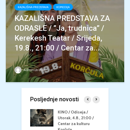
KAZALIŠNA PREDSTAVA
KOMEDIJA
KAZALIŠNA PREDSTAVA ZA
ODRASLE / ”Ja, trudnica” /
Kerekesh Teatar / Srijeda,
19.8., 21:00 / Centar za...
Administrator
Posljednje novosti
 U MREŽI /
KINO / Odiseja /
K
 dupin 2 /
Utorak, 4.8., 21:00 /
N
eljak, 24.8.,
Centar za kulturu
2
/ Centar za
Korčula
k