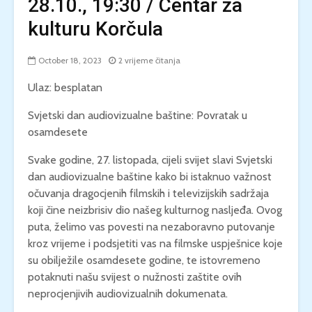
28.10., 19:30 / Centar za
kulturu Korčula
October 18, 2023
2 vrijeme čitanja
Ulaz: besplatan
Svjetski dan audiovizualne baštine: Povratak u
osamdesete
Svake godine, 27. listopada, cijeli svijet slavi Svjetski
dan audiovizualne baštine kako bi istaknuo važnost
očuvanja dragocjenih filmskih i televizijskih sadržaja
koji čine neizbrisiv dio našeg kulturnog nasljeđa. Ovog
puta, želimo vas povesti na nezaboravno putovanje
kroz vrijeme i podsjetiti vas na filmske uspješnice koje
su obilježile osamdesete godine, te istovremeno
potaknuti našu svijest o nužnosti zaštite ovih
neprocjenjivih audiovizualnih dokumenata.