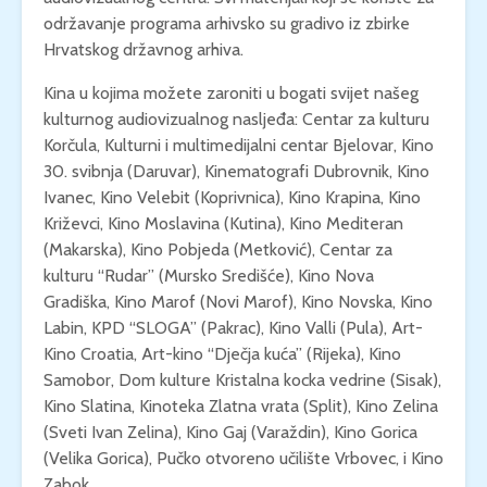
održavanje programa arhivsko su gradivo iz zbirke
Hrvatskog državnog arhiva.
Kina u kojima možete zaroniti u bogati svijet našeg
kulturnog audiovizualnog nasljeđa: Centar za kulturu
Korčula, Kulturni i multimedijalni centar Bjelovar, Kino
30. svibnja (Daruvar), Kinematografi Dubrovnik, Kino
Ivanec, Kino Velebit (Koprivnica), Kino Krapina, Kino
Križevci, Kino Moslavina (Kutina), Kino Mediteran
(Makarska), Kino Pobjeda (Metković), Centar za
kulturu “Rudar” (Mursko Središće), Kino Nova
Gradiška, Kino Marof (Novi Marof), Kino Novska, Kino
Labin, KPD “SLOGA” (Pakrac), Kino Valli (Pula), Art-
Kino Croatia, Art-kino “Dječja kuća” (Rijeka), Kino
Samobor, Dom kulture Kristalna kocka vedrine (Sisak),
Kino Slatina, Kinoteka Zlatna vrata (Split), Kino Zelina
(Sveti Ivan Zelina), Kino Gaj (Varaždin), Kino Gorica
(Velika Gorica), Pučko otvoreno učilište Vrbovec, i Kino
Zabok.