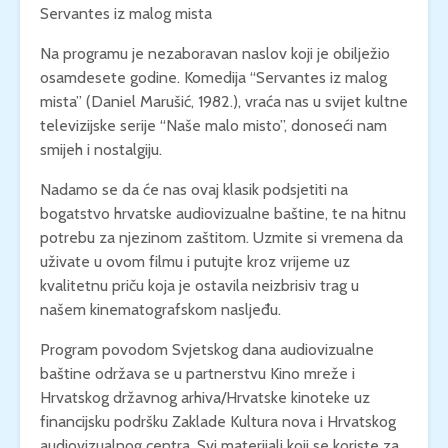
Servantes iz malog mista
Na programu je nezaboravan naslov koji je obilježio
osamdesete godine. Komedija “Servantes iz malog
mista” (Daniel Marušić, 1982.), vraća nas u svijet kultne
televizijske serije “Naše malo misto”, donoseći nam
smijeh i nostalgiju.
Nadamo se da će nas ovaj klasik podsjetiti na
bogatstvo hrvatske audiovizualne baštine, te na hitnu
potrebu za njezinom zaštitom. Uzmite si vremena da
uživate u ovom filmu i putujte kroz vrijeme uz
kvalitetnu priču koja je ostavila neizbrisiv trag u
našem kinematografskom nasljeđu.
Program povodom Svjetskog dana audiovizualne
baštine održava se u partnerstvu Kino mreže i
Hrvatskog državnog arhiva/Hrvatske kinoteke uz
financijsku podršku Zaklade Kultura nova i Hrvatskog
audiovizualnog centra. Svi materijali koji se koriste za