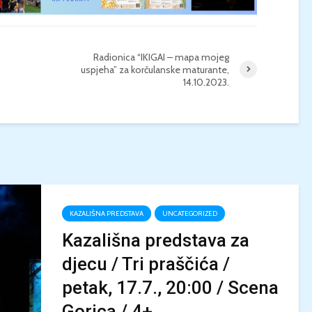
Radionica “IKIGAI – mapa mojeg
uspjeha” za korčulanske maturante,
14.10.2023.
KAZALIŠNA PREDSTAVA
UNCATEGORIZED
Kazališna predstava za
djecu / Tri praščića /
petak, 17.7., 20:00 / Scena
Gorica / 4+...