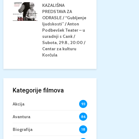
KAZALIŠNA
AM
PREDSTAVA ZA
KONCERT 
20.8.,
ODRASLE / “Gubljenje
GLAZBE / Ma
a
ljudskosti” / Anton
Neli Šestan
/15+
Podbevšek Teater – u
Utorak, 25.8
suradnji s Cank /
Atrij Grads
Subota, 29.8., 20:00 /
Korčula
Centar za kulturu
Korčula
Kategorije filmova
Akcija
93
Avantura
86
Biografija
18