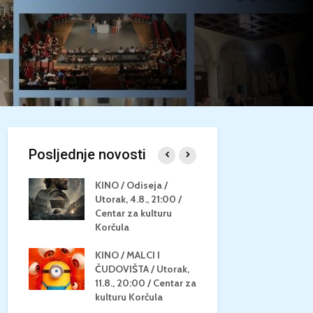
Posljednje novosti
/
KINO / Odiseja /
KINO MEDI
Utorak, 4.8., 21:00 /
NEPOZNATO
8.,
Centar za kulturu
28.8, 21:00
za
Korčula
kino Korču
KINO / MALCI I
KINO / PSI
N / ZA
ČUDOVIŠTA / Utorak,
ZVIJEZDAM
8.,
11.8., 20:00 / Centar za
Četvrtak, 27
ino
kulturu Korčula
Centar za k
Korčula / 1