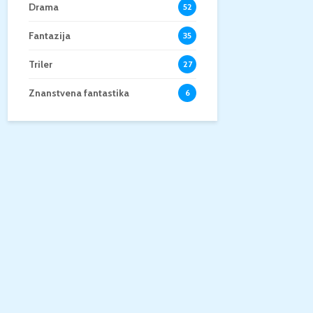
Drama
52
Fantazija
35
Triler
27
Znanstvena fantastika
6