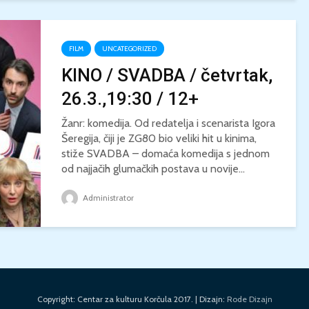
FILM
UNCATEGORIZED
KINO / SVADBA / četvrtak,
26.3.,19:30 / 12+
Žanr: komedija. Od redatelja i scenarista Igora
Šeregija, čiji je ZG80 bio veliki hit u kinima,
stiže SVADBA – domaća komedija s jednom
od najjačih glumačkih postava u novije...
Administrator
Copyright: Centar za kulturu Korčula 2017. | Dizajn:
Rode Dizajn