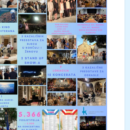
KONCERT KLASIČNE
KINO / ICE CRE
GLAZBE / Marin Limić i
MAN / Četvrtak, 
Neli Šestanović /
21:00 / Centar z
Utorak, 25.8., 21:00 /
kulturu Korčula 
Atrij Gradske vijećnice
Korčula