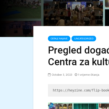
OSTALE NAJAVE
UNCATEGORIZED
Pregled događ
Centra za kul
October 3, 2023
1 vrijeme čitanja
https://heyzine.com/flip-boo