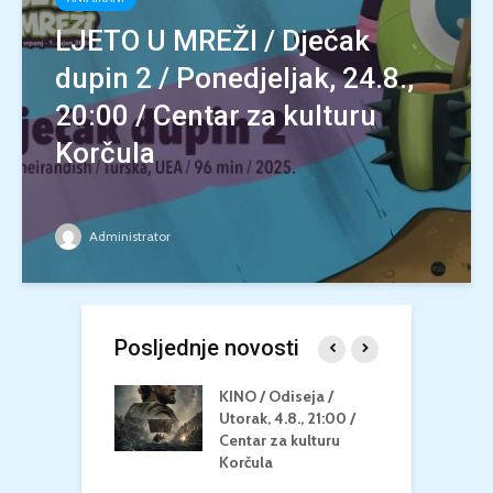
LJETO U MREŽI / Dječak
dupin 2 / Ponedjeljak, 24.8.,
20:00 / Centar za kulturu
Korčula
Administrator
Posljednje novosti
 U MREŽI /
KINO / Odiseja /
K
 dupin 2 /
Utorak, 4.8., 21:00 /
N
eljak, 24.8.,
Centar za kulturu
2
/ Centar za
Korčula
k
u Korčula