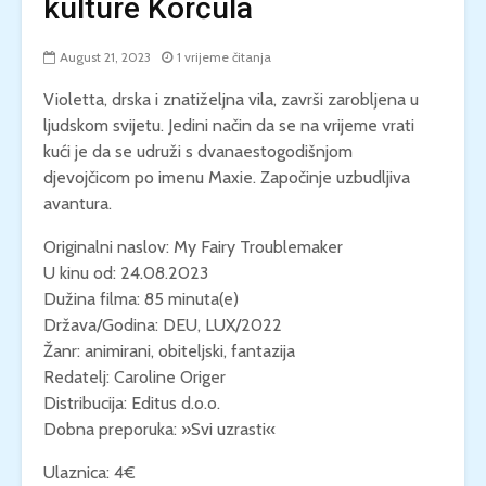
kulture Korčula
August 21, 2023
1 vrijeme čitanja
Violetta, drska i znatiželjna vila, završi zarobljena u
ljudskom svijetu. Jedini način da se na vrijeme vrati
kući je da se udruži s dvanaestogodišnjom
djevojčicom po imenu Maxie. Započinje uzbudljiva
avantura.
Originalni naslov: My Fairy Troublemaker
U kinu od: 24.08.2023
Dužina filma: 85 minuta(e)
Država/Godina: DEU, LUX/2022
Žanr: animirani, obiteljski, fantazija
Redatelj: Caroline Origer
Distribucija: Editus d.o.o.
Dobna preporuka: »Svi uzrasti«
Ulaznica: 4€