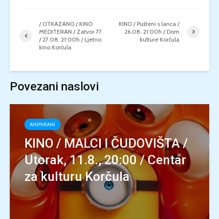
/ OTKAZANO / KINO
KINO / Pušteni s lanca /
MEDITERAN / Zatvor 77
26.08. 21:00h / Dom
/ 27.08. 21:00h / Ljetno
kulture Korčula
kino Korčula
Povezani naslovi
ANIMIRANI
KINO / MALCI I ČUDOVIŠTA /
Utorak, 11.8., 20:00 / Centar
za kulturu Korčula