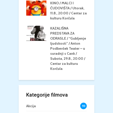
KINO / MALCI I
K
MEDITERAN / ZA
ČUDOVIŠTA / Utorak,
Z
 Petak, 21.8.,
11.8., 20:00 / Centar za
Č
/ Ljetno kino
kulturu Korčula
C
la
K
KAZALIŠNA
/ ICE CREAM
PREDSTAVA ZA
K
Četvrtak, 20.8.,
ODRASLE / “Gubljenje
G
/ Centar za
ljudskosti” / Anton
N
u Korčula /15+
Podbevšek Teater – u
U
suradnji s Cank /
A
Subota, 29.8., 20:00 /
K
Centar za kulturu
Korčula
Kategorije filmova
Akcija
93