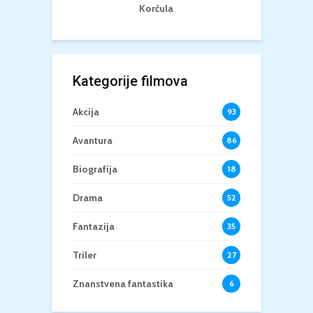
Korčula
Kategorije filmova
Akcija
93
Avantura
86
Biografija
18
Drama
52
Fantazija
35
Triler
27
Znanstvena fantastika
6