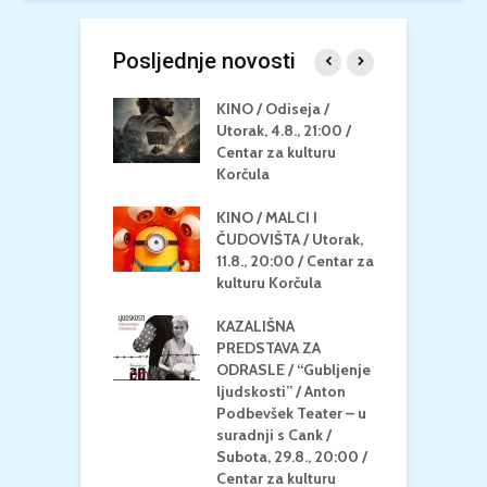
Posljednje novosti
 U MREŽI /
KINO / Odiseja /
K
 dupin 2 /
Utorak, 4.8., 21:00 /
N
eljak, 24.8.,
Centar za kulturu
2
/ Centar za
Korčula
k
u Korčula
KINO / MALCI I
K
MEDITERAN / ZA
ČUDOVIŠTA / Utorak,
Z
 Petak, 21.8.,
11.8., 20:00 / Centar za
Č
/ Ljetno kino
kulturu Korčula
C
la
K
KAZALIŠNA
/ ICE CREAM
PREDSTAVA ZA
K
Četvrtak, 20.8.,
ODRASLE / “Gubljenje
G
/ Centar za
ljudskosti” / Anton
N
u Korčula /15+
Podbevšek Teater – u
U
suradnji s Cank /
A
Subota, 29.8., 20:00 /
K
Centar za kulturu