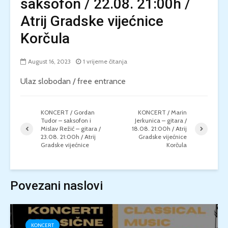
saksofon / 22.08. 21:00h /
Atrij Gradske vijećnice
Korčula
August 16, 2023
1 vrijeme čitanja
Ulaz slobodan / free entrance
KONCERT / Gordan
KONCERT / Marin
Tudor – saksofon i
Jerkunica – gitara /
Mislav Režić – gitara /
18.08. 21:00h / Atrij
23.08. 21:00h / Atrij
Gradske vijećnice
Gradske vijećnice
Korčula
Povezani naslovi
KONCERT