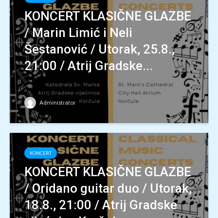
KONCERT KLASIČNE GLAZBE
/ Marin Limić i Neli
Šestanović / Utorak, 25.8.,
21:00 / Atrij Gradske...
Administrator
KONCERT
KONCERT KLASIČNE GLAZBE
/ Oridano guitar duo / Utorak,
18.8., 21:00 / Atrij Gradske