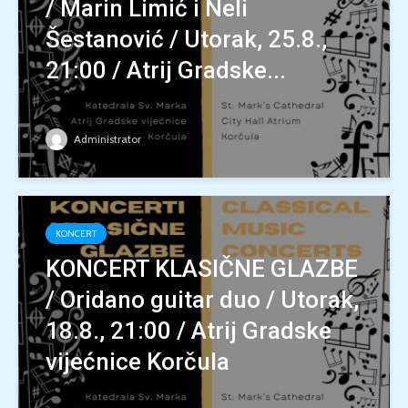
/ Marin Limić i Neli
Šestanović / Utorak, 25.8.,
21:00 / Atrij Gradske...
Administrator
KONCERT
KONCERT KLASIČNE GLAZBE
/ Oridano guitar duo / Utorak,
18.8., 21:00 / Atrij Gradske
vijećnice Korčula