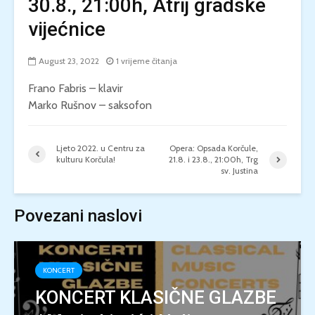
30.8., 21:00h, Atrij gradske
vijećnice
August 23, 2022
1 vrijeme čitanja
Frano Fabris – klavir
Marko Rušnov – saksofon
Ljeto 2022. u Centru za
Opera: Opsada Korčule,
kulturu Korčula!
21.8. i 23.8., 21:00h, Trg
sv. Justina
Povezani naslovi
KONCERT
KONCERT KLASIČNE GLAZBE