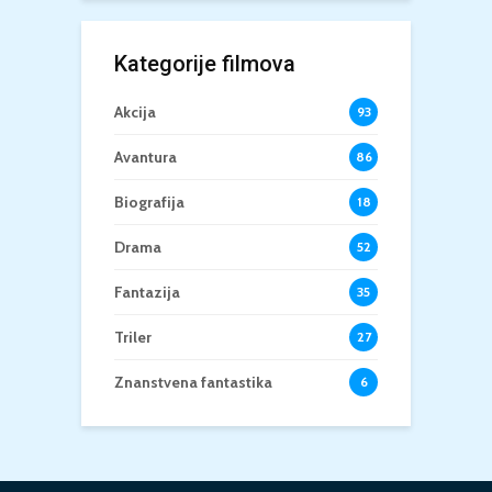
Kategorije filmova
Akcija
93
Avantura
86
Biografija
18
Drama
52
Fantazija
35
Triler
27
Znanstvena fantastika
6