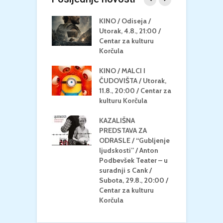
 U MREŽI /
KINO / Odiseja /
K
 dupin 2 /
Utorak, 4.8., 21:00 /
N
eljak, 24.8.,
Centar za kulturu
2
/ Centar za
Korčula
k
u Korčula
KINO / MALCI I
K
MEDITERAN / ZA
ČUDOVIŠTA / Utorak,
Z
 Petak, 21.8.,
11.8., 20:00 / Centar za
Č
/ Ljetno kino
kulturu Korčula
C
la
K
KAZALIŠNA
/ ICE CREAM
PREDSTAVA ZA
K
Četvrtak, 20.8.,
ODRASLE / “Gubljenje
G
/ Centar za
ljudskosti” / Anton
N
u Korčula /15+
Podbevšek Teater – u
U
suradnji s Cank /
A
Subota, 29.8., 20:00 /
K
Centar za kulturu
Korčula