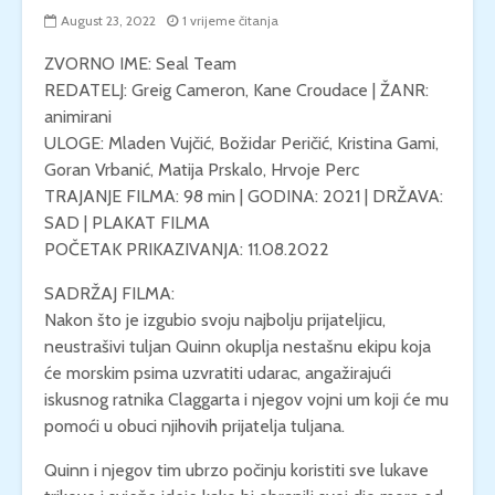
August 23, 2022
1 vrijeme čitanja
ZVORNO IME: Seal Team
REDATELJ: Greig Cameron, Kane Croudace | ŽANR:
animirani
ULOGE: Mladen Vujčić, Božidar Peričić, Kristina Gami,
Goran Vrbanić, Matija Prskalo, Hrvoje Perc
TRAJANJE FILMA: 98 min | GODINA: 2021 | DRŽAVA:
SAD | PLAKAT FILMA
POČETAK PRIKAZIVANJA: 11.08.2022
SADRŽAJ FILMA:
Nakon što je izgubio svoju najbolju prijateljicu,
neustrašivi tuljan Quinn okuplja nestašnu ekipu koja
će morskim psima uzvratiti udarac, angažirajući
iskusnog ratnika Claggarta i njegov vojni um koji će mu
pomoći u obuci njihovih prijatelja tuljana.
Quinn i njegov tim ubrzo počinju koristiti sve lukave