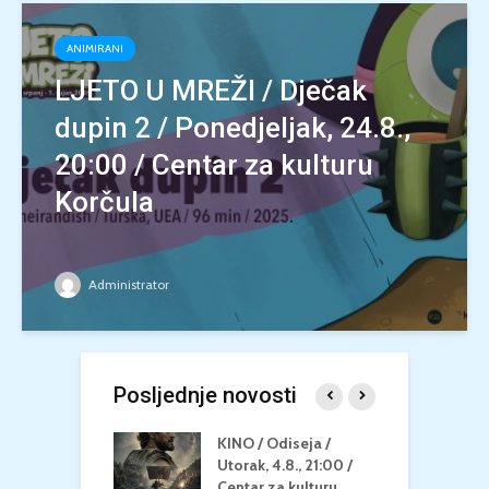
ANIMIRANI
LJETO U MREŽI / Dječak
dupin 2 / Ponedjeljak, 24.8.,
20:00 / Centar za kulturu
Korčula
Administrator
Posljednje novosti
 U MREŽI /
KINO / Odiseja /
K
 dupin 2 /
Utorak, 4.8., 21:00 /
N
eljak, 24.8.,
Centar za kulturu
2