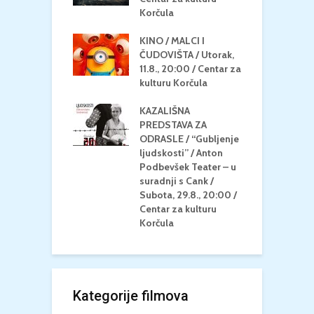
/ Centar za
Korčula
k
u Korčula
KINO / MALCI I
K
MEDITERAN / ZA
ČUDOVIŠTA / Utorak,
Z
 Petak, 21.8.,
11.8., 20:00 / Centar za
Č
/ Ljetno kino
kulturu Korčula
C
la
K
KAZALIŠNA
/ ICE CREAM
PREDSTAVA ZA
K
Četvrtak, 20.8.,
ODRASLE / “Gubljenje
G
/ Centar za
ljudskosti” / Anton
N
u Korčula /15+
Podbevšek Teater – u
U
suradnji s Cank /
A
Subota, 29.8., 20:00 /
K
Centar za kulturu
Korčula
Kategorije filmova