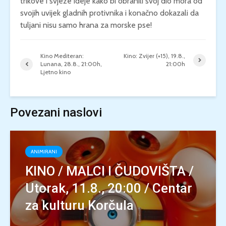
trikove i svježe ideje kako bi obranili svoj dio mora od
svojih uvijek gladnih protivnika i konačno dokazali da
tuljani nisu samo hrana za morske pse!
Kino Mediteran:
Kino: Zvijer (+15), 19.8.,
Lunana, 28.8., 21:00h,
21:00h
Ljetno kino
Povezani naslovi
ANIMIRANI
KINO / MALCI I ČUDOVIŠTA /
Utorak, 11.8., 20:00 / Centar
za kulturu Korčula