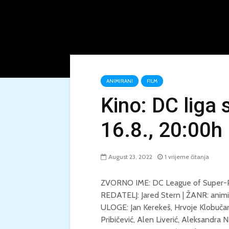
ANIMIRANI
FILM
Kino: DC liga 
16.8., 20:00h
August 23, 2022
1 vrijeme čitanja
ZVORNO IME: DC League of Super-
REDATELJ: Jared Stern | ŽANR: animi
ULOGE: Jan Kerekeš, Hrvoje Klobučar,
Pribičević, Alen Liverić, Aleksandra 