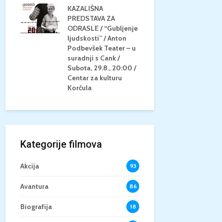
KAZALIŠNA
AM
PREDSTAVA ZA
KONCERT 
20.8.,
ODRASLE / “Gubljenje
GLAZBE / Ma
a
ljudskosti” / Anton
Neli Šestan
/15+
Podbevšek Teater – u
Utorak, 25.8
suradnji s Cank /
Atrij Grads
Subota, 29.8., 20:00 /
Korčula
Centar za kulturu
Korčula
Kategorije filmova
Akcija
93
Avantura
86
Biografija
18