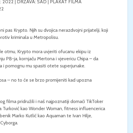
A: 2022 | DRŽAVA: SAD | PLAKAT FILMA
22
KONCERT KLASIČNE
KINO / ICE CRE
GLAZBE / Marin Limić i
MAN / Četvrtak, 
Neli Šestanović /
21:00 / Centar z
Utorak, 25.8., 21:00 /
kulturu Korčula 
pas Krypto. Njih su dvojica nerazdvojni prijatelji, koji
Atrij Gradske vijećnice
rotiv kriminala u Metropolisu.
Korčula
 otmu, Krypto mora uvjeriti ofucanu ekipu iz
inju PB-ja, kornjaču Mertona i vjevericu Chipa – da
a i pomognu mu spasiti otete superjunake.
psa – no to će se brzo promijeniti kad upozna
kog filma pridružili i naš najpoznatiji domaći TikToker
ka Turković kao Wonder Woman, fitness influencerica
benik Marko Kutlić kao Aquaman te Ivan Hilje,
i Cyborga.