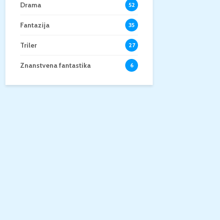
Drama
52
Fantazija
35
Triler
27
Znanstvena fantastika
6