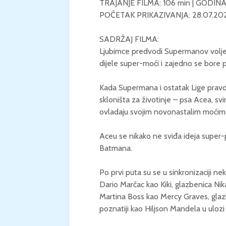
TRAJANJE FILMA: 106 min | GODIN
POČETAK PRIKAZIVANJA: 28.07.20
SADRŽAJ FILMA:
Ljubimce predvodi Supermanov voljeni 
dijele super-moći i zajedno se bore p
Kada Supermana i ostatak Lige pravde
skloništa za životinje – psa Acea, sv
ovladaju svojim novonastalim moćim
Aceu se nikako ne sviđa ideja super-
Batmana.
Po prvi puta su se u sinkronizaciji ne
Dario Marčac kao Kiki, glazbenica Ni
Martina Boss kao Mercy Graves, glaz
poznatiji kao Hiljson Mandela u uloz