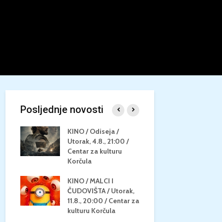
Posljednje novosti
/
KINO / Odiseja /
KINO MEDI
Utorak, 4.8., 21:00 /
NEPOZNATO
8.,
Centar za kulturu
28.8, 21:00
za
Korčula
kino Korču
KINO / MALCI I
KINO / PSI
N / ZA
ČUDOVIŠTA / Utorak,
ZVIJEZDAM
8.,
11.8., 20:00 / Centar za
Četvrtak, 27
ino
kulturu Korčula
Centar za k
Korčula / 1