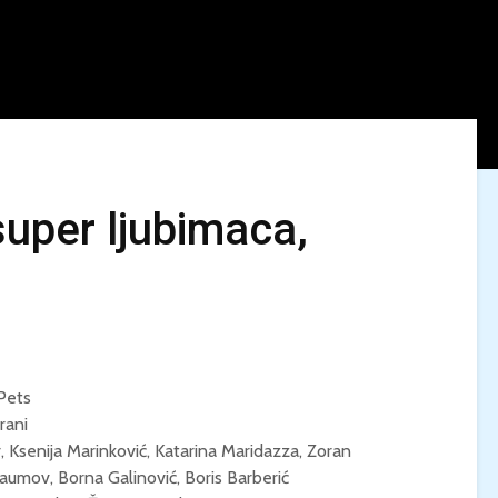
super ljubimaca,
KINO MEDITERAN / U
LJETO U MREŽI 
NEPOZNATO / Petak,
Dječak dupin 2 /
28.8, 21:00 / Ljetno
Ponedjeljak, 24.
kino Korčula
20:00 / Centar 
kulturu Korčula
Pets
KINO / PSI POD
rani
ZVIJEZDAMA /
KINO MEDITERA
 Ksenija Marinković, Katarina Maridazza, Zoran
Četvrtak, 27.8., 21:00 /
TEBE / Petak, 21.
Centar za kulturu
21:00 / Ljetno k
Naumov, Borna Galinović, Boris Barberić
Korčula / 12+
Korčula