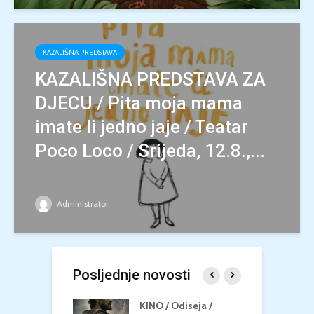
KAZALIŠNA PREDSTAVA
KAZALIŠNA PREDSTAVA ZA
DJECU / Pita moja mama
imate li jedno jaje / Teatar
Poco Loco / Srijeda, 12.8.,...
Administrator
Posljednje novosti
 U MREŽI /
KINO / Odiseja /
K