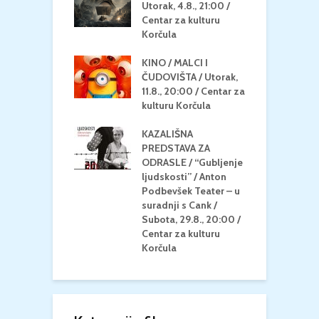
 dupin 2 /
Utorak, 4.8., 21:00 /
N
eljak, 24.8.,
Centar za kulturu
2
/ Centar za
Korčula
k
u Korčula
KINO / MALCI I
K
MEDITERAN / ZA
ČUDOVIŠTA / Utorak,
Z
 Petak, 21.8.,
11.8., 20:00 / Centar za
Č
/ Ljetno kino
kulturu Korčula
C
la
K
KAZALIŠNA
/ ICE CREAM
PREDSTAVA ZA
K
Četvrtak, 20.8.,
ODRASLE / “Gubljenje
G
/ Centar za
ljudskosti” / Anton
N
u Korčula /15+
Podbevšek Teater – u
U
suradnji s Cank /
A
Subota, 29.8., 20:00 /
K
Centar za kulturu
Korčula