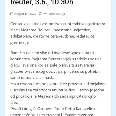
Reuter, 3.6., 10:30h
August 19, 2022
1 vrijeme čitanja
Centar za kulturu vas poziva na interaktivni igrokaz za
djecu Mejreme Reuter – svestrane umjetnice,
edukatorice, kreativne terapeutkinje, redateljice i
pjesnikinje.
Radeći s djecom više od dvadeset godina na tri
kontinenta, Mejrema Reuter uvijek s radošću poziva
djecu i sve one koji se žele pridružiti u stvaranju
glazbeno-scenskog doživljaja, pri čemu su potrebni
samo dobra volja i mašta.
Mala crvena kuća bez vrata, bez prozora, s dimnjakom
u sredini i sa zvijezdom unutar kućice – samo je jedna
od priča koje je Mejrema do sada ispričala brojnoj
djeci.
Prvaši i drugaši Osnovne škole Petra Kanavelića
upoznat će se s umjetnicom i “Malom crvenom