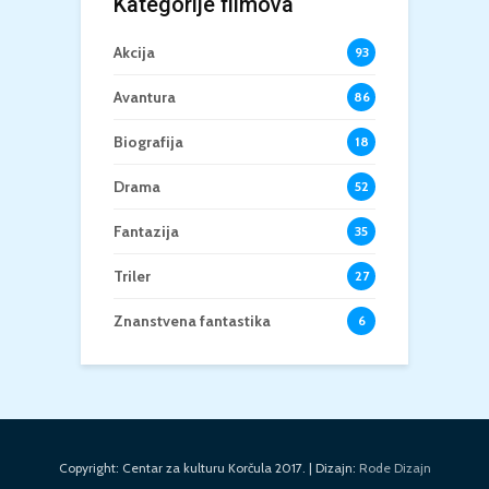
Kategorije filmova
Akcija
93
Avantura
86
Biografija
18
Drama
52
Fantazija
35
Triler
27
Znanstvena fantastika
6
Copyright: Centar za kulturu Korčula 2017. | Dizajn:
Rode Dizajn