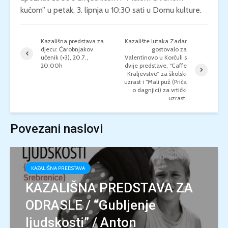
kućom” u petak, 3. lipnja u 10:30 sati u Domu kulture.
Kazališna predstava za
Kazalište lutaka Zadar
djecu: Čarobnjakov
gostovalo za
učenik (+3), 20.7.,
Valentinovo u Korčuli s
20:00h
dvije predstave, “Caffe
Kraljevstvo” za školski
uzrast i “Mali puž (Priča
o dagnjici) za vrtićki
uzrast.
Povezani naslovi
KAZALIŠNA PREDSTAVA
KAZALIŠNA PREDSTAVA ZA
ODRASLE / “Gubljenje
ljudskosti” / Anton