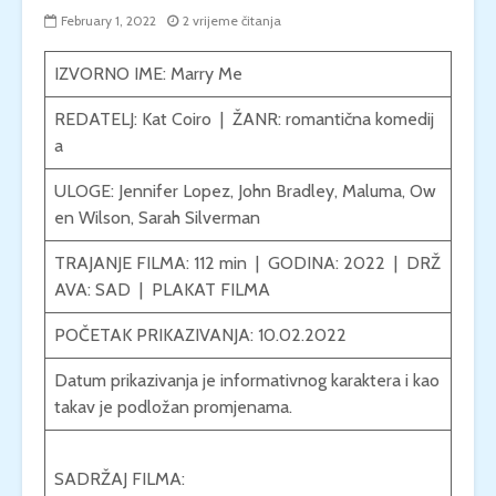
February 1, 2022
2 vrijeme čitanja
IZVORNO IME: Marry Me
REDATELJ:
Kat Coiro
| ŽANR:
romantična komedij
a
ULOGE:
Jennifer Lopez
,
John Bradley
,
Maluma
,
Ow
en Wilson
,
Sarah Silverman
TRAJANJE FILMA: 112 min | GODINA: 2022 | DRŽ
AVA:
SAD
|
PLAKAT FILMA
POČETAK PRIKAZIVANJA: 10.02.2022
Datum prikazivanja je informativnog karaktera i kao
takav je podložan promjenama.
SADRŽAJ FILMA: