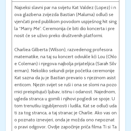
Najseksi slavni par na svijetu Kat Valdez (Lopez) i n
ova glazbena zvijezda Bastian (Maluma) odluči se
vjenčati pred publikom povodom uspješnog hit sing
la “Marry Me”. Ceremonija će biti dio koncerta i pre
nosit će se uživo preko društvenih platformi.
Charliea Gilberta (Wilson), razvedenog profesora
matematike, na taj su koncert odvukle kći Lou (Chlo
e Coleman) i njegova najbolja prijateljica (Sarah Silv
erman). Nekoliko sekundi prije početka ceremonije
Kat sazna da ju je Bastian prevario s njezinom asist
enticom. Njezin svijet se ruši i ona se slomi na pozo
rnici preispitujući ljubav, istinu i odanost. Najednom,
ugleda stranca u gomili i njihovi pogledi se spoje. U
tom trenutku izgubljenosti i ludila, Kat se odluči uda
ti za tog stranca, a taj stranac je Charlie. Ako vas on
o poznato iznevjeri, onda je možda ono nepoznat
o pravi odgovor. Ovdje započinje priča filma Ti si Ta