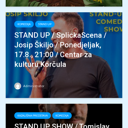
KOMEDIJA
STAND UP
STAND UP / SplickaScena /
Josip Škiljo / Ponedjeljak,
17.8., 21:00 / Centar za
kulturu Korčula
Administrator
KAZALIŠNA PREDSTAVA
KOMEDIJA
STAND UP SHOW / Tomislav