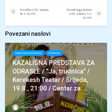
Kino/Pas (+12), subota,
Kino/Knjiga ljubavi
18.3. 20:00
(+12), subota, 5.2.
20:00
Povezani naslovi
KAZALIŠNA PREDSTAVA
KOMEDIJA
KAZALIŠNA PREDSTAVA ZA
ODRASLE / ”Ja, trudnica” /
Kerekesh Teatar / Srijeda,
19.8., 21:00 / Centar za...
Administrator