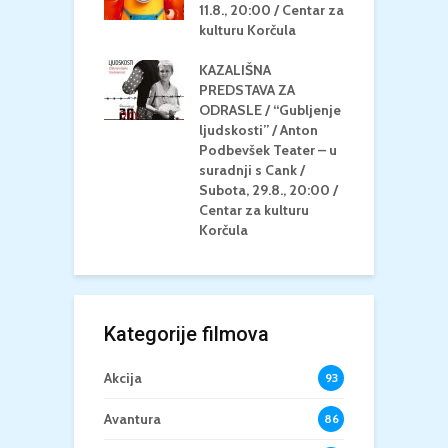
 Petak, 21.8.,
11.8., 20:00 / Centar za
Č
/ Ljetno kino
kulturu Korčula
C
la
K
KAZALIŠNA
/ ICE CREAM
PREDSTAVA ZA
K
Četvrtak, 20.8.,
ODRASLE / “Gubljenje
G
/ Centar za
ljudskosti” / Anton
N
u Korčula /15+
Podbevšek Teater – u
U
suradnji s Cank /
A
Subota, 29.8., 20:00 /
K
Centar za kulturu
Korčula
Kategorije filmova
Akcija
93
Avantura
86