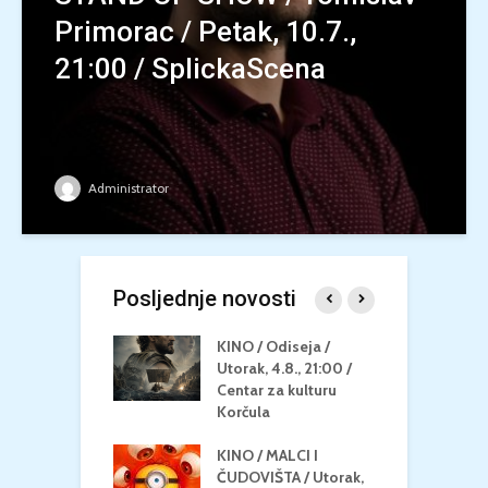
Primorac / Petak, 10.7.,
21:00 / SplickaScena
Administrator
Posljednje novosti
 U MREŽI /
KINO / Odiseja /
K
 dupin 2 /
Utorak, 4.8., 21:00 /
N
eljak, 24.8.,
Centar za kulturu
2
/ Centar za
Korčula
k
u Korčula
KINO / MALCI I
K
MEDITERAN / ZA
ČUDOVIŠTA / Utorak,
Z