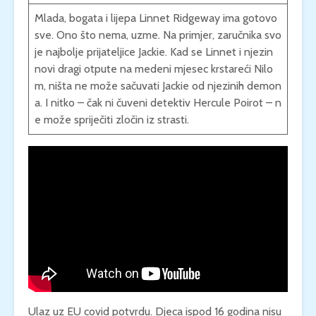
Mlada, bogata i lijepa Linnet Ridgeway ima gotovo
sve. Ono što nema, uzme. Na primjer, zaručnika svo
je najbolje prijateljice Jackie. Kad se Linnet i njezin
novi dragi otpute na medeni mjesec krstareći Nilo
m, ništa ne može sačuvati Jackie od njezinih demon
a. I nitko – čak ni čuveni detektiv Hercule Poirot – n
e može spriječiti zločin iz strasti.
Ulaz uz EU covid potvrdu. Djeca ispod 16 godina nisu