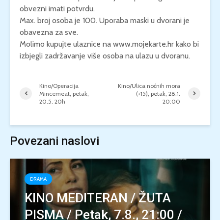
obvezni imati potvrdu.
Max. broj osoba je 100. Uporaba maski u dvorani je
obavezna za sve.
Molimo kupujte ulaznice na www.mojekarte.hr kako bi
izbjegli zadržavanje više osoba na ulazu u dvoranu.
Kino/Operacija
Kino/Ulica noćnih mora
Mincemeat, petak,
(+15), petak, 28.1.
20.5. 20h
20:00
Povezani naslovi
DRAMA
KINO MEDITERAN / ŽUTA
PISMA / Petak, 7.8., 21:00 /