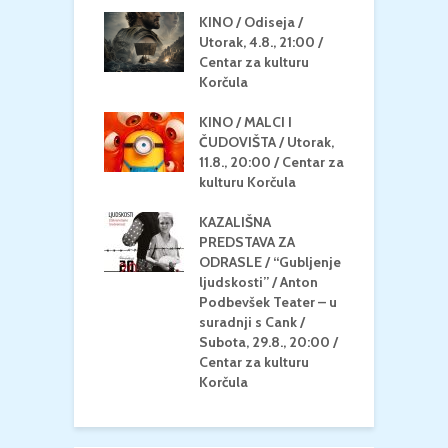
 U MREŽI /
KINO / Odiseja /
K
 dupin 2 /
Utorak, 4.8., 21:00 /
N
eljak, 24.8.,
Centar za kulturu
2
/ Centar za
Korčula
k
u Korčula
KINO / MALCI I
K
MEDITERAN / ZA
ČUDOVIŠTA / Utorak,
Z
 Petak, 21.8.,
11.8., 20:00 / Centar za
Č
/ Ljetno kino
kulturu Korčula
C
la
K
KAZALIŠNA
/ ICE CREAM
PREDSTAVA ZA
K
Četvrtak, 20.8.,
ODRASLE / “Gubljenje
G
/ Centar za
ljudskosti” / Anton
N
u Korčula /15+
Podbevšek Teater – u
U
suradnji s Cank /
A
Subota, 29.8., 20:00 /
K
Centar za kulturu
Korčula