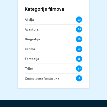
Kategorije filmova
Akcija
93
Avantura
86
Biografija
18
Drama
52
Fantazija
35
Triler
27
Znanstvena fantastika
6