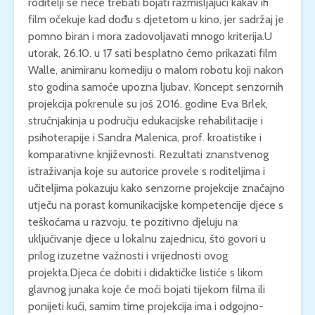
roditelji se neće trebati bojati razmišljajući kakav ih
film očekuje kad dođu s djetetom u kino, jer sadržaj je
pomno biran i mora zadovoljavati mnogo kriterija.U
utorak, 26.10. u 17 sati besplatno ćemo prikazati film
Walle, animiranu komediju o malom robotu koji nakon
sto godina samoće upozna ljubav. Koncept senzornih
projekcija pokrenule su još 2016. godine Eva Brlek,
stručnjakinja u području edukacijske rehabilitacije i
psihoterapije i Sandra Malenica, prof. kroatistike i
komparativne književnosti. Rezultati znanstvenog
istraživanja koje su autorice provele s roditeljima i
učiteljima pokazuju kako senzorne projekcije značajno
utječu na porast komunikacijske kompetencije djece s
teškoćama u razvoju, te pozitivno djeluju na
uključivanje djece u lokalnu zajednicu, što govori u
prilog izuzetne važnosti i vrijednosti ovog
projekta.Djeca će dobiti i didaktičke listiće s likom
glavnog junaka koje će moći bojati tijekom filma ili
ponijeti kući, samim time projekcija ima i odgojno-