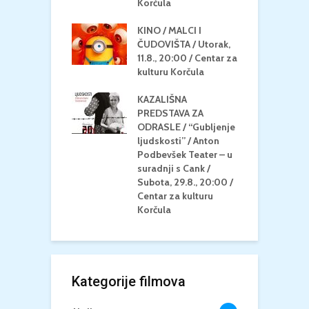
/ Centar za
Korčula
k
u Korčula
KINO / MALCI I
K
MEDITERAN / ZA
ČUDOVIŠTA / Utorak,
Z
 Petak, 21.8.,
11.8., 20:00 / Centar za
Č
/ Ljetno kino
kulturu Korčula
C
la
K
KAZALIŠNA
/ ICE CREAM
PREDSTAVA ZA
K
Četvrtak, 20.8.,
ODRASLE / “Gubljenje
G
/ Centar za
ljudskosti” / Anton
N
u Korčula /15+
Podbevšek Teater – u
U
suradnji s Cank /
A
Subota, 29.8., 20:00 /
K
Centar za kulturu
Korčula
Kategorije filmova