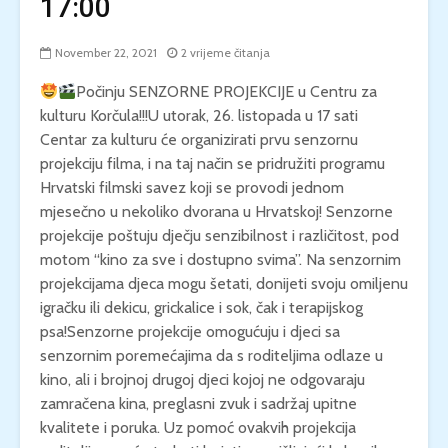
17:00
November 22, 2021
2 vrijeme čitanja
Počinju SENZORNE PROJEKCIJE u Centru za
kulturu Korčula!!!U utorak, 26. listopada u 17 sati
Centar za kulturu će organizirati prvu senzornu
projekciju filma, i na taj način se pridružiti programu
Hrvatski filmski savez koji se provodi jednom
mjesečno u nekoliko dvorana u Hrvatskoj! Senzorne
projekcije poštuju dječju senzibilnost i različitost, pod
motom “kino za sve i dostupno svima”. Na senzornim
projekcijama djeca mogu šetati, donijeti svoju omiljenu
igračku ili dekicu, grickalice i sok, čak i terapijskog
psa!Senzorne projekcije omogućuju i djeci sa
senzornim poremećajima da s roditeljima odlaze u
kino, ali i brojnoj drugoj djeci kojoj ne odgovaraju
zamračena kina, preglasni zvuk i sadržaj upitne
kvalitete i poruka. Uz pomoć ovakvih projekcija