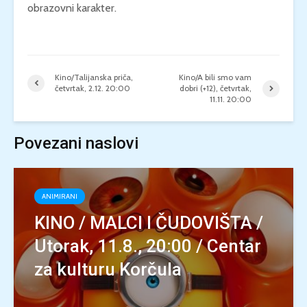
obrazovni karakter.
Kino/Talijanska priča,
Kino/A bili smo vam
četvrtak, 2.12. 20:00
dobri (+12), četvrtak,
11.11. 20:00
Povezani naslovi
ANIMIRANI
KINO / MALCI I ČUDOVIŠTA /
Utorak, 11.8., 20:00 / Centar
za kulturu Korčula