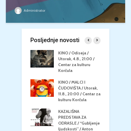
Administrator
Posljednje novosti
 U MREŽI /
KINO / Odiseja /
K
 dupin 2 /
Utorak, 4.8., 21:00 /
N
eljak, 24.8.,
Centar za kulturu
2
/ Centar za
Korčula
k
u Korčula
KINO / MALCI I
K
MEDITERAN / ZA
ČUDOVIŠTA / Utorak,
Z
 Petak, 21.8.,
11.8., 20:00 / Centar za
Č
/ Ljetno kino
kulturu Korčula
C
la
K
KAZALIŠNA
/ ICE CREAM
PREDSTAVA ZA
K
Četvrtak, 20.8.,
ODRASLE / “Gubljenje
G
/ Centar za
ljudskosti” / Anton
N