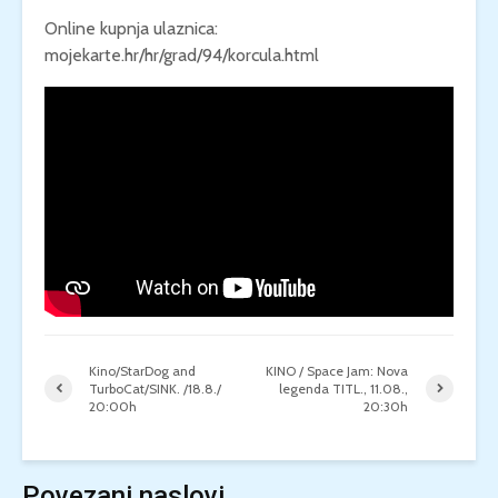
Online kupnja ulaznica:
mojekarte.hr/hr/grad/94/korcula.html
Kino/StarDog and
KINO / Space Jam: Nova
TurboCat/SINK. /18.8./
legenda TITL., 11.08.,
20:00h
20:30h
Povezani naslovi