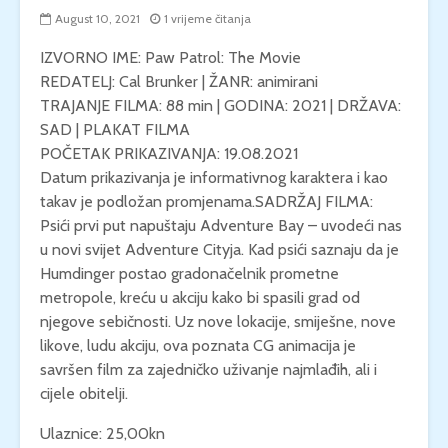
August 10, 2021
1 vrijeme čitanja
IZVORNO IME: Paw Patrol: The Movie
REDATELJ: Cal Brunker | ŽANR: animirani
TRAJANJE FILMA: 88 min | GODINA: 2021 | DRŽAVA:
SAD | PLAKAT FILMA
POČETAK PRIKAZIVANJA: 19.08.2021
Datum prikazivanja je informativnog karaktera i kao
takav je podložan promjenama.SADRŽAJ FILMA:
Psići prvi put napuštaju Adventure Bay – uvodeći nas
u novi svijet Adventure Cityja. Kad psići saznaju da je
Humdinger postao gradonačelnik prometne
metropole, kreću u akciju kako bi spasili grad od
njegove sebičnosti. Uz nove lokacije, smiješne, nove
likove, ludu akciju, ova poznata CG animacija je
savršen film za zajedničko uživanje najmlađih, ali i
cijele obitelji.
Ulaznice: 25,00kn