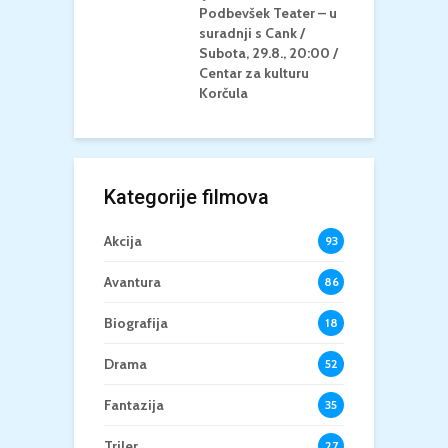
u Korčula /15+
Podbevšek Teater – u
U
suradnji s Cank /
A
Subota, 29.8., 20:00 /
K
Centar za kulturu
Korčula
Kategorije filmova
Akcija
93
Avantura
86
Biografija
18
Drama
52
Fantazija
35
Triler
27