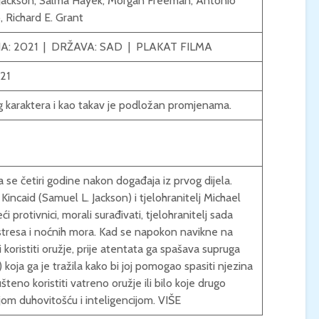
Jackson
,
Salma Hayek
,
Morgan Freeman
,
Antonio
o
,
Richard E. Grant
KONCERT KLASIČNE
KINO / ICE CRE
GLAZBE / Marin Limić i
MAN / Četvrtak, 
NA: 2021 | DRŽAVA:
SAD
|
PLAKAT FILMA
Neli Šestanović /
21:00 / Centar z
Utorak, 25.8., 21:00 /
kulturu Korčula 
21
Atrij Gradske vijećnice
Korčula
g karaktera i kao takav je podložan promjenama.
a se četiri godine nakon događaja iz prvog dijela.
Kincaid (Samuel L. Jackson) i tjelohranitelj Michael
i protivnici, morali surađivati, tjelohranitelj sada
 stresa i noćnih mora. Kad se napokon navikne na
 i koristiti oružje, prije atentata ga spašava supruga
koja ga je tražila kako bi joj pomogao spasiti njezina
teno koristiti vatreno oružje ili bilo koje drugo
ojom duhovitošću i inteligencijom.
VIŠE