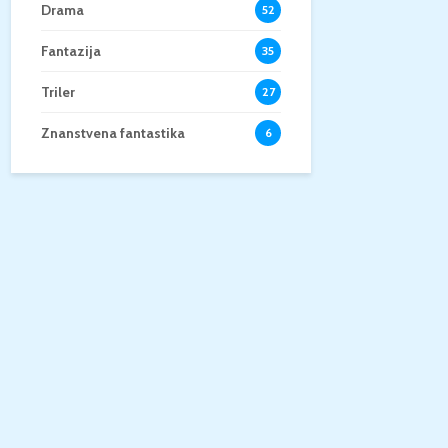
Drama
52
Fantazija
35
Triler
27
Znanstvena fantastika
6