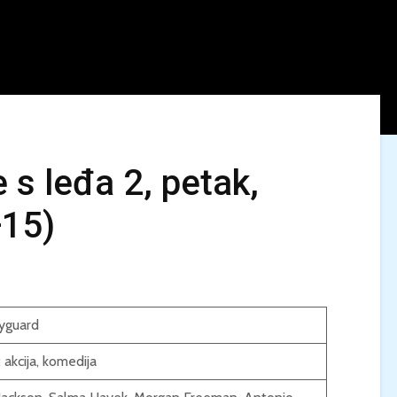
 s leđa 2, petak,
+15)
KINO MEDITERAN / U
LJETO U MREŽI 
NEPOZNATO / Petak,
Dječak dupin 2 /
28.8, 21:00 / Ljetno
Ponedjeljak, 24.
kino Korčula
20:00 / Centar 
kulturu Korčula
KINO / PSI POD
yguard
ZVIJEZDAMA /
KINO MEDITERA
Četvrtak, 27.8., 21:00 /
TEBE / Petak, 21.
:
akcija
,
komedija
Centar za kulturu
21:00 / Ljetno k
Korčula / 12+
Korčula