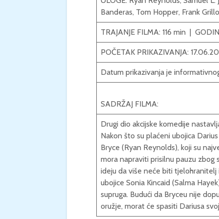
ULOGE:
Ryan Reynolds
,
Samuel L. 
Banderas
,
Tom Hopper
,
Frank Grill
TRAJANJE FILMA: 116 min | GODI
POČETAK PRIKAZIVANJA: 17.06.20
Datum prikazivanja je informativno
SADRŽAJ FILMA:
Drugi dio akcijske komedije nastavlj
Nakon što su plaćeni ubojica Darius 
Bryce (Ryan Reynolds), koji su najveć
mora napraviti prisilnu pauzu zbog
ideju da više neće biti tjelohranitelj
ubojice Sonia Kincaid (Salma Hayek) 
supruga. Budući da Bryceu nije dopuš
oružje, morat će spasiti Dariusa sv