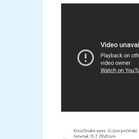
Kino/Snake eyes: G.I.Joe početak/
četvrtak, 15.7. 21h/Dom