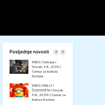
Posljednje novosti
/
KINO / Odiseja /
KINO MEDI
Utorak, 4.8., 21:00 /
NEPOZNATO
8.,
Centar za kulturu
28.8, 21:00
za
Korčula
kino Korču
KINO / MALCI I
KINO / PSI
N / ZA
ČUDOVIŠTA / Utorak,
ZVIJEZDAM
8.,
11.8., 20:00 / Centar za
Četvrtak, 27
ino
kulturu Korčula
Centar za k
Korčula / 1