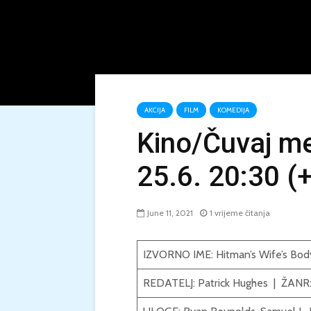
AKCIJA
FILM
KOMEDIJA
Kino/Čuvaj me
25.6. 20:30 (
June 11, 2021
1 vrijeme čitanja
IZVORNO IME: Hitman’s Wife’s Bod
REDATELJ:
Patrick Hughes
| ŽANR