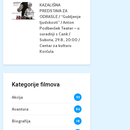
KAZALIŠNA
AM
PREDSTAVA ZA
KONCERT 
20.8.,
ODRASLE / “Gubljenje
GLAZBE / Ma
a
ljudskosti” / Anton
Neli Šestan
/15+
Podbevšek Teater – u
Utorak, 25.8
suradnji s Cank /
Atrij Grads
Subota, 29.8., 20:00 /
Korčula
Centar za kulturu
Korčula
Kategorije filmova
Akcija
93
Avantura
86
Biografija
18