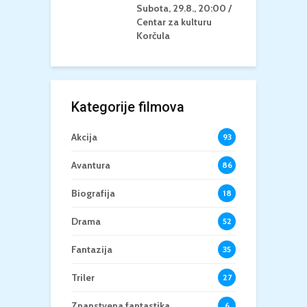
Subota, 29.8., 20:00 /
K
Centar za kulturu
Korčula
Kategorije filmova
Akcija
93
Avantura
86
Biografija
18
Drama
52
Fantazija
35
Triler
27
Znanstvena fantastika
6