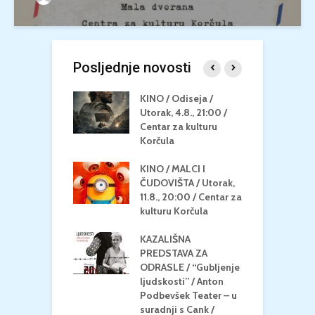
Posljednje novosti
 U MREŽI /
KINO / Odiseja /
K
 dupin 2 /
Utorak, 4.8., 21:00 /
N
eljak, 24.8.,
Centar za kulturu
2
/ Centar za
Korčula
k
u Korčula
KINO / MALCI I
K
MEDITERAN / ZA
ČUDOVIŠTA / Utorak,
Z
 Petak, 21.8.,
11.8., 20:00 / Centar za
Č
/ Ljetno kino
kulturu Korčula
C
la
K
KAZALIŠNA
/ ICE CREAM
PREDSTAVA ZA
K
Četvrtak, 20.8.,
ODRASLE / “Gubljenje
G
/ Centar za
ljudskosti” / Anton
N
u Korčula /15+
Podbevšek Teater – u
U
suradnji s Cank /
A