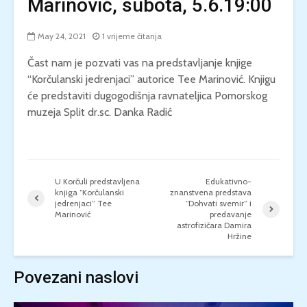
Marinović, subota, 5.6.19:00
May 24, 2021
1 vrijeme čitanja
Čast nam je pozvati vas na predstavljanje knjige
“Korčulanski jedrenjaci” autorice Tee Marinović. Knjigu
će predstaviti dugogodišnja ravnateljica Pomorskog
muzeja Split dr.sc. Danka Radić
U Korčuli predstavljena
Edukativno-
knjiga “Korčulanski
znanstvena predstava
jedrenjaci” Tee
“Dohvati svemir” i
Marinović
predavanje
astrofizičara Damira
Hržine
Povezani naslovi