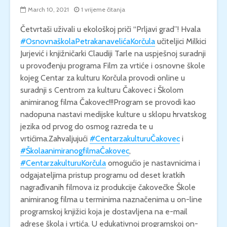
March 10, 2021
1 vrijeme čitanja
Četvrtaši uživali u ekološkoj priči “Prljavi grad”! Hvala
#OsnovnaškolaPetrakanavelićaKorčula
učiteljici Milkici
Jurjević i knjižničarki Claudiji Tarle na uspješnoj suradnji
u provođenju programa Film za vrtiće i osnovne škole
kojeg Centar za kulturu Korčula provodi online u
suradnji s Centrom za kulturu Čakovec i Školom
animiranog filma Čakovec!!!Program se provodi kao
nadopuna nastavi medijske kulture u sklopu hrvatskog
jezika od prvog do osmog razreda te u
vrtićima.Zahvaljujući
#CentarzakulturuČakovec
i
#ŠkolaanimiranogfilmaČakovec
,
#CentarzakulturuKorčula
omogućio je nastavnicima i
odgajateljima pristup programu od deset kratkih
nagrađivanih filmova iz produkcije čakovečke Škole
animiranog filma u terminima naznačenima u on-line
programskoj knjižici koja je dostavljena na e-mail
adrese škola i vrtića. U edukativnoj programskoj on-