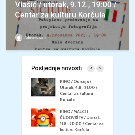
Vlašić / utorak, 9.12., 19:00 /
Centar za kulturu Korčula
Administrator
Posljednje novosti
 U MREŽI /
KINO / Odiseja /
K
 dupin 2 /
Utorak, 4.8., 21:00 /
N
eljak, 24.8.,
Centar za kulturu
2
/ Centar za
Korčula
k
u Korčula
KINO / MALCI I
K
MEDITERAN / ZA
ČUDOVIŠTA / Utorak,
Z
 Petak, 21.8.,
11.8., 20:00 / Centar za
Č
/ Ljetno kino
kulturu Korčula
C