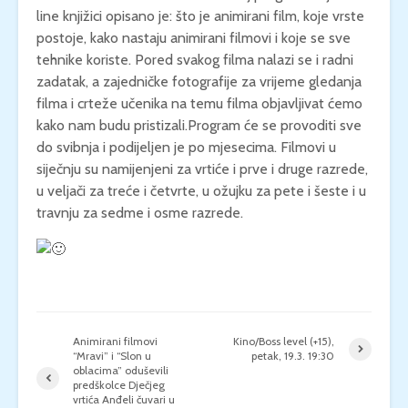
line knjižici opisano je: što je animirani film, koje vrste
postoje, kako nastaju animirani filmovi i koje se sve
tehnike koriste. Pored svakog filma nalazi se i radni
zadatak, a zajedničke fotografije za vrijeme gledanja
filma i crteže učenika na temu filma objavljivat ćemo
kako nam budu pristizali.Program će se provoditi sve
do svibnja i podijeljen je po mjesecima. Filmovi u
siječnju su namijenjeni za vrtiće i prve i druge razrede,
u veljači za treće i četvrte, u ožujku za pete i šeste i u
travnju za sedme i osme razrede.
Animirani filmovi
Kino/Boss level (+15),
“Mravi” i “Slon u
petak, 19.3. 19:30
oblacima” oduševili
predškolce Dječjeg
vrtića Anđeli čuvari u