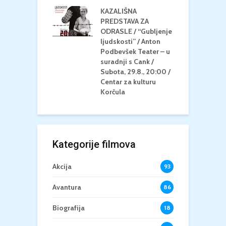
la
K
KAZALIŠNA
/ ICE CREAM
PREDSTAVA ZA
K
Četvrtak, 20.8.,
ODRASLE / “Gubljenje
G
/ Centar za
ljudskosti” / Anton
N
u Korčula /15+
Podbevšek Teater – u
U
suradnji s Cank /
A
Subota, 29.8., 20:00 /
K
Centar za kulturu
Korčula
Kategorije filmova
Akcija
93
Avantura
86
Biografija
18