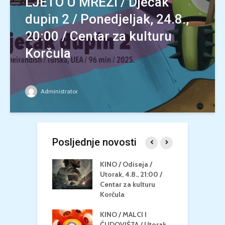
LJETO U MREŽI / Dječak
dupin 2 / Ponedjeljak, 24.8.,
20:00 / Centar za kulturu
Korčula
Administrator
Posljednje novosti
 U MREŽI /
KINO / Odiseja /
K
 dupin 2 /
Utorak, 4.8., 21:00 /
N
eljak, 24.8.,
Centar za kulturu
2
/ Centar za
Korčula
k
u Korčula
KINO / MALCI I
K
MEDITERAN / ZA
ČUDOVIŠTA / Utorak,
Z