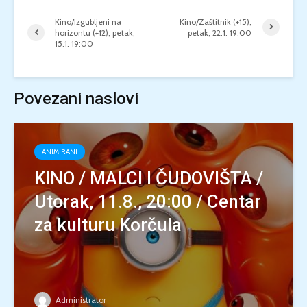
Kino/Izgubljeni na
Kino/Zaštitnik (+15),
horizontu (+12), petak,
petak, 22.1. 19:00
15.1. 19:00
Povezani naslovi
ANIMIRANI
KINO / MALCI I ČUDOVIŠTA /
Utorak, 11.8., 20:00 / Centar
za kulturu Korčula
Administrator