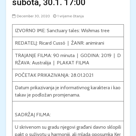
subota, 30.1. 17:00
December 30, 2020
1 vrijeme čitanja
IZVORNO IME: Sanctuary tales: Wishmas tree
REDATELJ:
Ricard Cussó
| ŽANR:
animirani
TRAJANJE FILMA: 90 minuta | GODINA: 2019 | D
RŽAVA:
Australija
|
PLAKAT FILMA
POČETAK PRIKAZIVANJA: 28.01.2021
Datum prikazivanja je informativnog karaktera i kao
takav je podložan promjenama.
SADRŽAJ FILMA:
U skrivenom su gradu njegovi građani davno sklopili
pakt o suživotu u harmoniji, ali mlada oposumka Ker