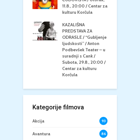
 Petak, 21.8.,
11.8., 20:00 / Centar za
Č
/ Ljetno kino
kulturu Korčula
C
la
K
KAZALIŠNA
/ ICE CREAM
PREDSTAVA ZA
K
Četvrtak, 20.8.,
ODRASLE / “Gubljenje
G
/ Centar za
ljudskosti” / Anton
N
u Korčula /15+
Podbevšek Teater – u
U
suradnji s Cank /
A
Subota, 29.8., 20:00 /
K
Centar za kulturu
Korčula
Kategorije filmova
Akcija
93
Avantura
86