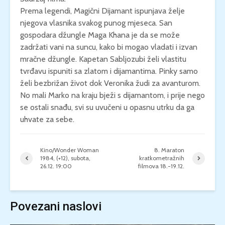
Prema legendi, Magični Dijamant ispunjava želje
njegova vlasnika svakog punog mjeseca. San
gospodara džungle Maga Khana je da se može
zadržati vani na suncu, kako bi mogao vladati i izvan
mračne džungle. Kapetan Sabljozubi želi vlastitu
tvrđavu ispuniti sa zlatom i dijamantima. Pinky samo
želi bezbrižan život dok Veronika žudi za avanturom.
No mali Marko na kraju bježi s dijamantom, i prije nego
se ostali snađu, svi su uvučeni u opasnu utrku da ga
uhvate za sebe.
Kino/Wonder Woman
8. Maraton
1984, (+12), subota,
kratkometražnih
26.12. 19:00
filmova 18.-19.12.
Povezani naslovi