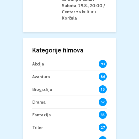
Subota, 29.8., 20:00 /
K
Centar za kulturu
Korčula
Kategorije filmova
Akcija
93
Avantura
86
Biografija
18
Drama
52
Fantazija
35
Triler
27