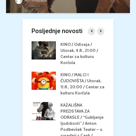
Administrator
Posljednje novosti
 U MREŽI /
KINO / Odiseja /
K
 dupin 2 /
Utorak, 4.8., 21:00 /
N
eljak, 24.8.,
Centar za kulturu
2
/ Centar za
Korčula
k
u Korčula
KINO / MALCI I
K
MEDITERAN / ZA
ČUDOVIŠTA / Utorak,
Z
 Petak, 21.8.,
11.8., 20:00 / Centar za
Č
/ Ljetno kino
kulturu Korčula
C
la
K
KAZALIŠNA
/ ICE CREAM
PREDSTAVA ZA
K
Četvrtak, 20.8.,
ODRASLE / “Gubljenje
G
/ Centar za
ljudskosti” / Anton
N
u Korčula /15+
Podbevšek Teater – u
U
suradnji s Cank /
A