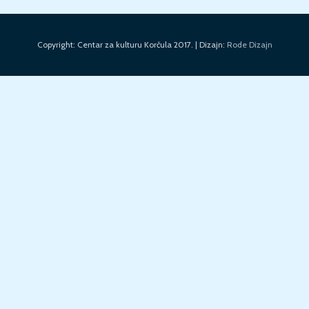
Copyright: Centar za kulturu Korčula 2017. | Dizajn:
Rode Dizajn